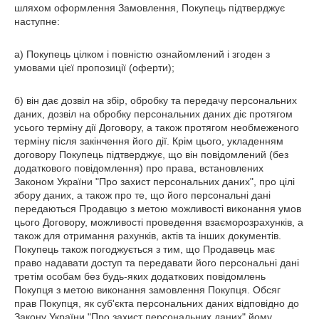
шляхом оформлення Замовлення, Покупець підтверджує
наступне:
а) Покупець цілком і повністю ознайомлений і згоден з
умовами цієї пропозиції (оферти);
б) він дає дозвіл на збір, обробку та передачу персональних
даних, дозвіл на обробку персональних даних діє протягом
усього терміну дії Договору, а також протягом необмеженого
терміну після закінчення його дії. Крім цього, укладенням
договору Покупець підтверджує, що він повідомлений (без
додаткового повідомлення) про права, встановлених
Законом України "Про захист персональних даних", про цілі
збору даних, а також про те, що його персональні дані
передаються Продавцю з метою можливості виконання умов
цього Договору, можливості проведення взаєморозрахунків, а
також для отримання рахунків, актів та інших документів.
Покупець також погоджується з тим, що Продавець має
право надавати доступ та передавати його персональні дані
третім особам без будь-яких додаткових повідомлень
Покупця з метою виконання замовлення Покупця. Обсяг
прав Покупця, як суб'єкта персональних даних відповідно до
Закону України "Про захист персональних даних" йому