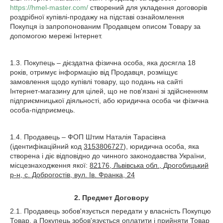
https://hmel-master.com/
створений для укладення договорів
роздрібної купівлі-продажу на підставі ознайомлення
Покупця із запропонованим Продавцем описом Товару за
допомогою мережі Інтернет.
1.3. Покупець – дієздатна фізична особа, яка досягла 18
років, отримує інформацію від Продавця, розміщує
замовлення щодо купівлі товару, що подань на сайті
Інтернет-магазину для цілей, що не пов'язані зі здійсненням
підприємницької діяльності, або юридична особа чи фізична
особа-підприємець.
1.4. Продавець – ФОП Штим Наталія Тарасівна
(ідентифікаційний код
3153806727
), юридична особа, яка
створена і діє відповідно до чинного законодавства України,
місцезнаходження якої:
82176, Львівська обл., Дрогобицький
р-н, с. Доброгостів, вул. Ів. Франка, 24
2.
Предмет Договору
2.1. Продавець зобов'язується передати у власність Покупцю
Товар, а Покупець зобов'язується оплатити і прийняти Товар