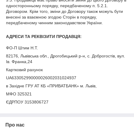
9.3. Продавець має право вносити зміни до цього Договору в
односторонньому порядку, передбаченому п. 5.2.1.
Договором. Крім того, зміни до Договору також можуть бути
внесені за взаємною згодою Сторін в порядку,
передбаченому чинним законодавством України.
АДРЕСИ ТА РЕКВІЗИТИ ПРОДАВЦЯ:
ФО-П Штим Н.Т.
82176, Львівська обл., Дрогобицький р-н, с. Доброгостів, вул.
Ів. Франка,24
Картковий рахунок
UA633052990000026002031024937
в Західне ГРУ АТ КБ «ПРИВАТБАНК» м. Львів,
МФО 325321
ЄДРПОУ 3153806727
Про нас