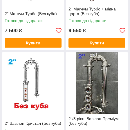
2" Магнум Турбо + мідна
2" Магнум Турбо (Без куба)
царга (Без куба)
Готово до відправки
Готово до відправки
7 500
9 550
₴
₴
Купити
Купити
2"/3 рівні Вавілон Преміум
2" Вавілон Кристал (Без куба)
(без куба)