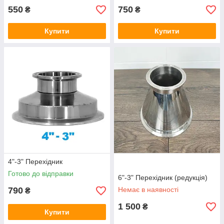
550
750
₴
₴
Купити
Купити
4"-3" Перехідник
Готово до відправки
6"-3" Перехідник (редукція)
790
Немає в наявності
₴
1 500
₴
Купити