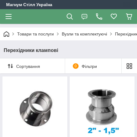
Магнум Стілл Україна
Товари та послуги
Вузли та комплектуючі
Перехідник
Перехідники клампові
Сортування
0
Фільтри