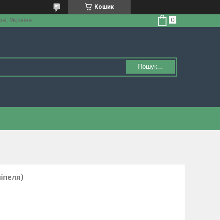
Кошик
ів, Україна
Пошук...
ніпеля)
1