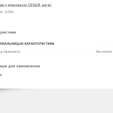
и з упаковкою (Д/Ш/В, вага):
м., 0,35кг
еристики
УВАЛЬНИЦЬКІ ХАРАКТЕРИСТИКИ
під термометр
без ніпеля
ація для замовлення
 ₴