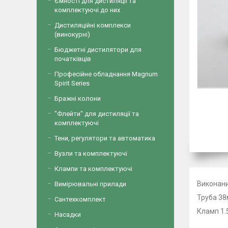
Ємності для дистиляції та
комплектуючі до них
Дистиляційні комплекси
(винокурні)
Бюджетні дистилятори для
початківців
Професійне обладнання Magnum
Spirit Series
Бражні колони
"Флейти" для дистиляції та
комплектуючі
Тени, регулятори та автоматика
Вузли та комплектуючі
Клампи та комплектуючі
Виконани
Вимірювальні прилади
Труба 3
Сантехкомплект
Кламп 1.5
Насадки