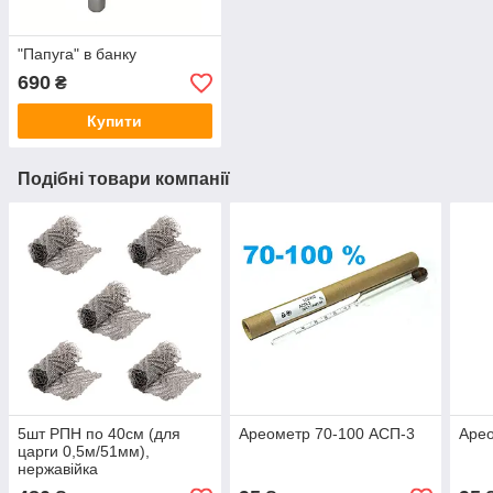
"Папуга" в банку
690
₴
Купити
Подібні товари компанії
5шт РПН по 40см (для
Ареометр 70-100 АСП-3
Арео
царги 0,5м/51мм),
нержавійка