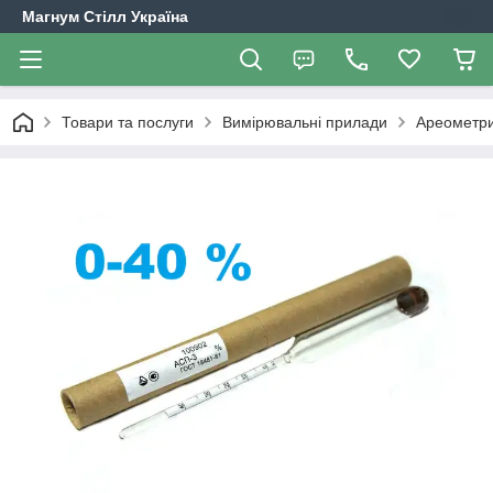
Магнум Стілл Україна
Товари та послуги
Вимірювальні прилади
Ареометри