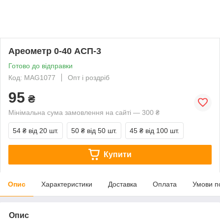
Ареометр 0-40 АСП-3
Готово до відправки
Код: MAG1077
Опт і роздріб
95
₴
Мінімальна сума замовлення на сайті — 300 ₴
54 ₴
від 20 шт.
50 ₴
від 50 шт.
45 ₴
від 100 шт.
Купити
Опис
Характеристики
Доставка
Оплата
Умови п
Опис