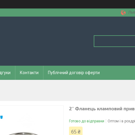
Льв
дгуки
Контакти
Публічний договір оферти
2" Фланець кламповий прив
Готово до відправки
Оптом і в роздр
65 ₴