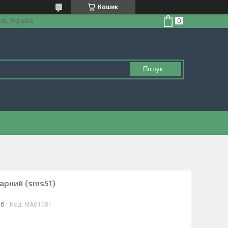
Кошик
ів, Україна
Пошук...
арний (sms51)
іб
Код:
MAG1081