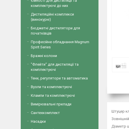
Ємності для дистиляції та
комплектуючі до них
Дистиляційні комплекси
(винокурні)
Бюджетні дистилятори для
початківців
Професійне обладнання Magnum
Spirit Series
Бражні колони
"Флейти" для дистиляції та
комплектуючі
Тени, регулятори та автоматика
Вузли та комплектуючі
Клампи та комплектуючі
Вимірювальні прилади
Штуцер к
Сантехкомплект
Зовнішній
Насадки
Діаметр ш