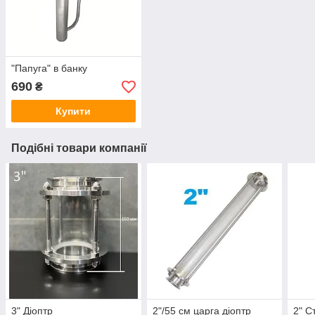
"Папуга" в банку
690
₴
Купити
Подібні товари компанії
3" Діоптр
2"/55 см царга діоптр
2" С