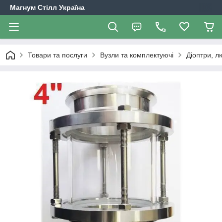
Магнум Стілл Україна
Товари та послуги
Вузли та комплектуючі
Діоптри, л