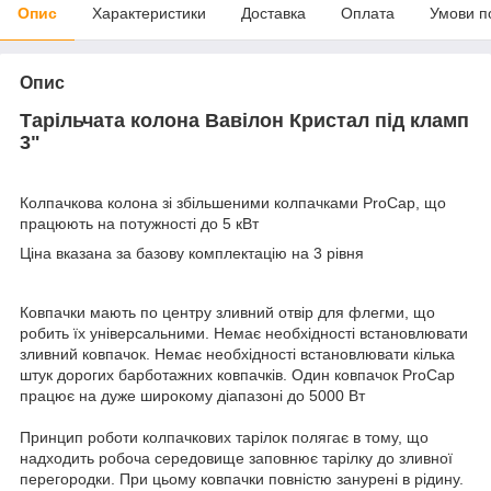
Опис
Характеристики
Доставка
Оплата
Умови п
Опис
Тарільчата колона Вавілон Кристал під кламп
3"
Колпачкова колона зі збільшеними колпачками ProCap, що
працюють на потужності до 5 кВт
Ціна вказана за базову комплектацію на 3 рівня
Ковпачки мають по центру зливний отвір для флегми, що
робить їх універсальними. Немає необхідності встановлювати
зливний ковпачок. Немає необхідності встановлювати кілька
штук дорогих барботажних ковпачків. Один ковпачок ProCap
працює на дуже широкому діапазоні до 5000 Вт
Принцип роботи колпачкових тарілок полягає в тому, що
надходить робоча середовище заповнює тарілку до зливної
перегородки. При цьому ковпачки повністю занурені в рідину.