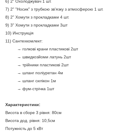
6) 2" Охолоджувач 1 шт.
7) 2" "Носик" з трубкою зв'язку з атмосферою 1 шт.
8) 2" Хомути з прокладками 4 шт.
9) 3" Хомути з прокладками 3шт
10) Инструкція
11) Сантехкомлект:
→ голкові крани пластикові 2шт
→ швидкозйоми латунь 2шт
→ трійники пластикові 2шт
→ шланг поліуретан 4м
→ шланг силікон 1м
→ фум-стрічка 1шт
Характеристики:
Висота в сборе 3 рівня: 80см
Висота дод. рівня: 10,5см
Потужність до 5 кВт