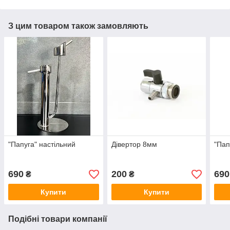
З цим товаром також замовляють
"Папуга" настільний
Дівертор 8мм
"Пап
690
200
690
₴
₴
Купити
Купити
Подібні товари компанії