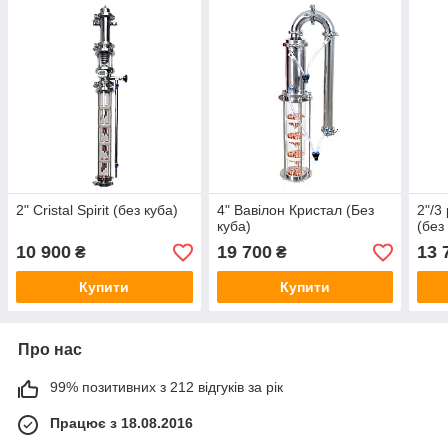
2" Cristal Spirit (без куба)
4" Вавілон Кристал (Без
2"/3
куба)
(без
10 900
19 700
13 
₴
₴
Купити
Купити
Про нас
99% позитивних з 212 відгуків за рік
Працює з 18.08.2016