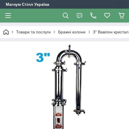
Магнум Стілл Україна
Товари та послуги
Бражні колони
3" Вавілон кристал