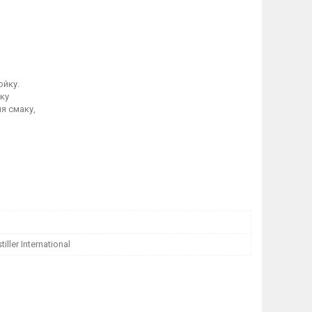
ойку.
ку
я смаку,
iller International