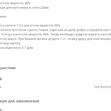
лкоголю міцністю 40%
пецій для настоянки в стилі Джин
ання:
ету залити 1.5 л алкоголю міцністю 50%.
оятися протягом одного тижня. Один раз на добу добре струшуйте наст
.5 літра алкоголю міцністю 40%. Тепер необхідно відфільтрувати настой
гою марлі. При бажанні можна додати 1 ст. ложку цукру для пом'якшенн
игляді сиропу.
ою відпочити 5-7 днів.
еристики
І
к
Hot Rod Dist
ація для замовлення
 ₴