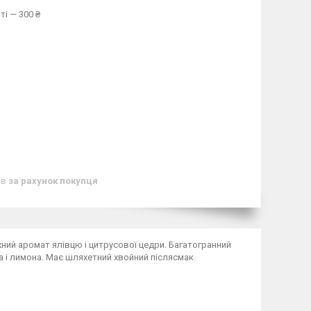
ті — 300 ₴
ів
за рахунок покупця
ужний аромат ялівцю і цитрусової цедри. Багатогранний
а і лимона. Має шляхетний хвойний післясмак.