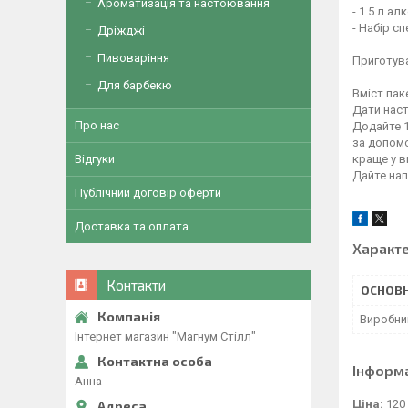
Ароматизація та настоювання
- 1.5 л а
- Набір с
Дріжджі
Пивоваріння
Приготув
Для барбекю
Вміст пак
Дати наст
Про нас
Додайте 1
за допомо
краще у в
Відгуки
Дайте нап
Публічний договір оферти
Доставка та оплата
Характ
Контакти
ОСНОВН
Виробни
Інтернет магазин "Магнум Стілл"
Інформ
Анна
Ціна:
120