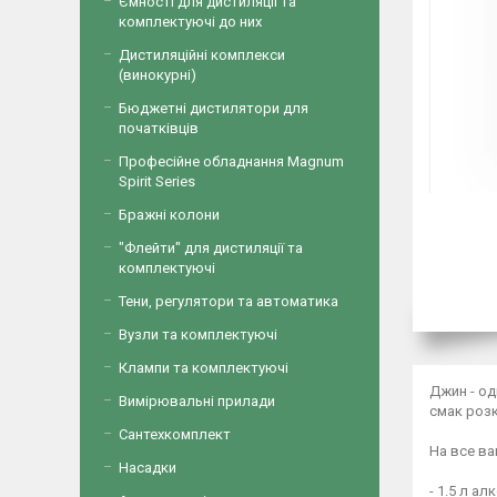
Ємності для дистиляції та
комплектуючі до них
Дистиляційні комплекси
(винокурні)
Бюджетні дистилятори для
початківців
Професійне обладнання Magnum
Spirit Series
Бражні колони
"Флейти" для дистиляції та
комплектуючі
Тени, регулятори та автоматика
Вузли та комплектуючі
Клампи та комплектуючі
Джин - од
Вимірювальні прилади
смак розк
Сантехкомплект
На все ва
Насадки
- 1.5 л а