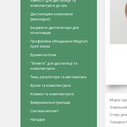
Ємності для дистиляції та
комплектуючі до них
Дистиляційні комплекси
(винокурні)
Бюджетні дистилятори для
початківців
Професійне обладнання Magnum
Spirit Series
Бражні колони
"Флейти" для дистиляції та
комплектуючі
Тени, регулятори та автоматика
Вузли та комплектуючі
Клампи та комплектуючі
Мідна тар
Вимірювальні прилади
Зовнішній
Сантехкомплект
Отвір дл
Насадки
Товщина 