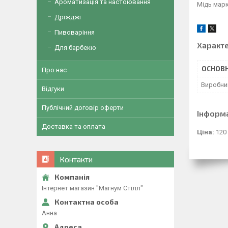
Ароматизація та настоювання
Мідь мар
Дріжджі
Пивоваріння
Характ
Для барбекю
ОСНОВН
Про нас
Виробни
Відгуки
Публічний договір оферти
Інформ
Доставка та оплата
Ціна:
120
Контакти
Інтернет магазин "Магнум Стілл"
Анна