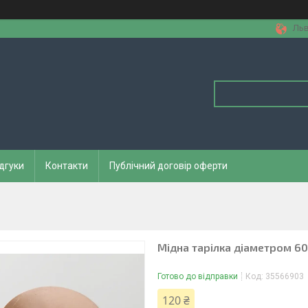
Льв
дгуки
Контакти
Публічний договір оферти
Мідна тарілка діаметром 6
Готово до відправки
Код:
35566903
120 ₴