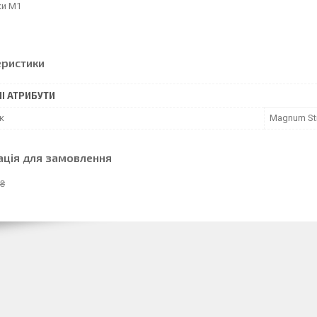
ки М1
еристики
І АТРИБУТИ
к
Magnum Sti
ація для замовлення
 ₴