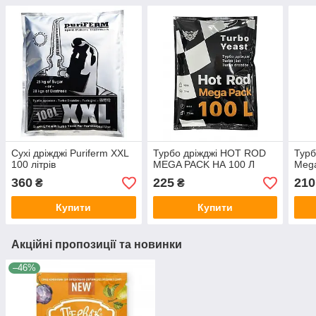
Сухі дріжджі Puriferm XXL
Турбо дріжджі HOT ROD
Турб
100 літрів
MEGA PACK НА 100 Л
Mega
360
225
210
₴
₴
Купити
Купити
Акційні пропозиції та новинки
–46%