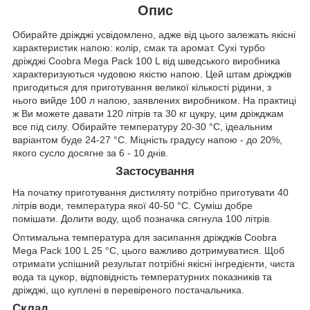
Опис
Обирайте дріжджі усвідомлено, адже від цього залежать якісні
характеристик напою: колір, смак та аромат. Сухі турбо
дріжджі Coobra Mega Pack 100 L від шведського виробника
характеризуються чудовою якістю напою. Цей штам дріжджів
пригодиться для приготування великої кількості рідини, з
нього вийде 100 л напою, заявлених виробником. На практиці
ж Ви можете давати 120 літрів та 30 кг цукру, цим дріжджам
все під силу. Обирайте температуру 20-30 °C, ідеальним
варіантом буде 24-27 °C. Міцність градусу напою - до 20%,
якого сусло досягне за 6 - 10 днів.
Застосування
На початку приготування дистиляту потрібно приготувати 40
літрів води, температура якої 40-50 °C. Суміш добре
помішати. Долити воду, щоб позначка сягнула 100 літрів.
Оптимальна температура для засипання дріжджів Coobra
Mega Pack 100 L 25 °C, цього важливо дотримуватися. Щоб
отримати успішний результат потрібні якісні інгредієнти, чиста
вода та цукор, відповідність температурних показників та
дріжджі, що куплені в перевіреного постачальника.
Склад