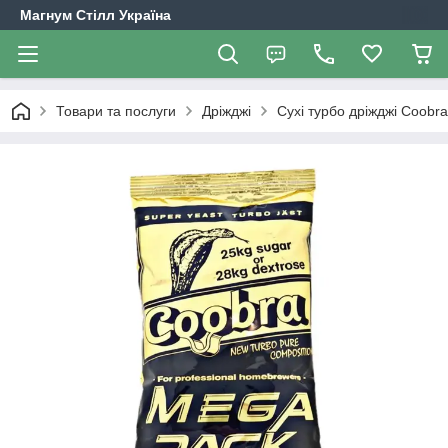
Магнум Стілл Україна
Товари та послуги
Дріжджі
Сухі турбо дріжджі Coobr