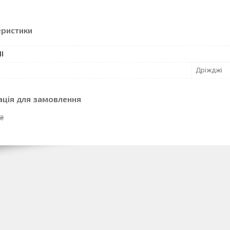
еристики
І
Дріжджі
ація для замовлення
 ₴