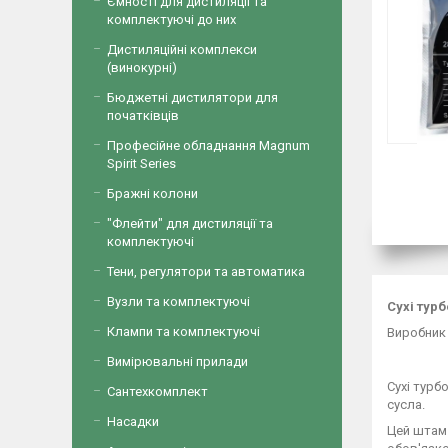
Ємності для дистиляції та
комплектуючі до них
Дистиляційні комплекси
(винокурні)
Бюджетні дистилятори для
початківців
Професійне обладнання Magnum
Spirit Series
Бражні колони
"Флейти" для дистиляції та
комплектуючі
Тени, регулятори та автоматика
Вузли та комплектуючі
Сухі турб
Клампи та комплектуючі
Виробник
Вимірювальні прилади
Сухі турб
Сантехкомплект
сусла.
Насадки
Цей штам 