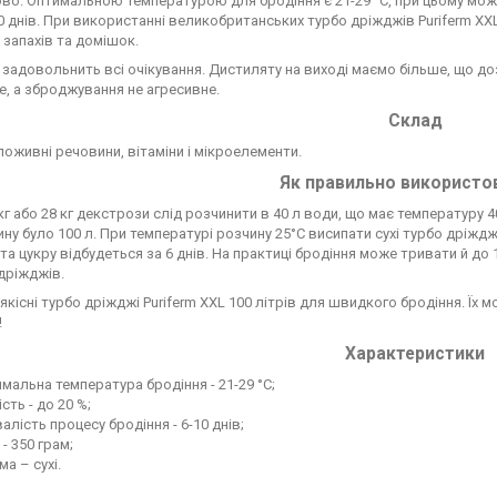
во. Оптимальною температурою для бродіння є 21-29 °C, при цьому можн
10 днів. При використанні великобританських турбо дріжджів Puriferm XXL
 запахів та домішок.
задовольнить всі очікування. Дистиляту на виході маємо більше, що до
е, а зброджування не агресивне.
Склад
поживні речовини, вітаміни і мікроелементи.
Як правильно використо
кг або 28 кг декстрози слід розчинити в 40 л води, що має температуру 4
ину було 100 л. При температурі розчину 25°С висипати сухі турбо дріждж
та цукру відбудеться за 6 днів. На практиці бродіння може тривати й до 1
дріжджів.
якісні турбо дріжджі Puriferm XXL 100 літрів для швидкого бродіння. Їх
!
Характеристики
мальна температура бродіння - 21-29 °C;
ість - до 20 %;
алість процесу бродіння - 6-10 днів;
 - 350 грам;
а – сухі.