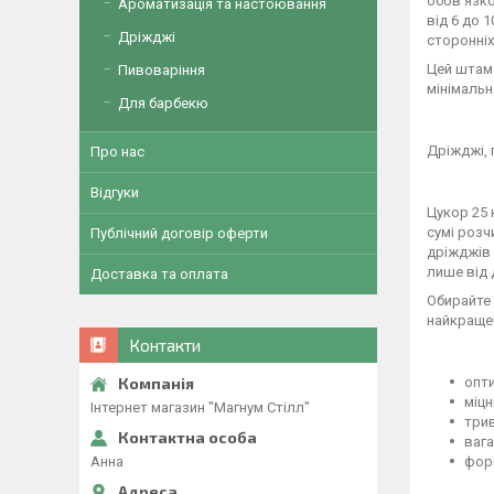
обов'язко
Ароматизація та настоювання
від 6 до 
Дріжджі
сторонніх
Цей штам 
Пивоваріння
мінімальн
Для барбекю
Дріжджі, 
Про нас
Відгуки
Цукор 25 
сумі розч
Публічний договір оферти
дріжджів 
лише від 
Доставка та оплата
Обирайте 
найкраще
Контакти
опти
міцн
Інтернет магазин "Магнум Стілл"
трив
вага
форм
Анна