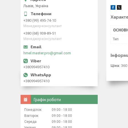
Львів, Україна
Характ
+380 (99) 495-74-10
Менеджер-консультант
ОСНОВН
+380 (68) 938-89-51
Тип
Менеджер-консультант
hmel.master.pro@gmail.com
Інформ
Ціна:
360
+380994957410
+380994957410
Графік роботи
Понеділок
09:00
18:00
Вівторок
09:00
18:00
Середа
09:00
18:00
Четвер
09:00
18:00