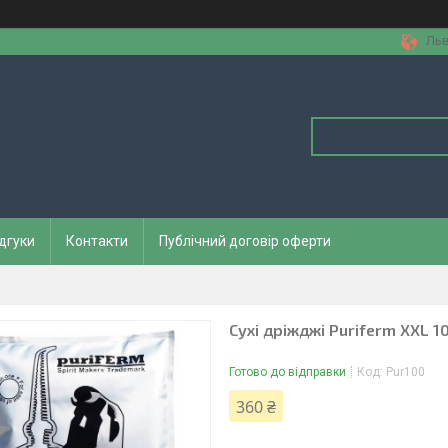
Льв
дгуки
Контакти
Публічний договір оферти
Сухі дріжджі Puriferm XXL 10
Готово до відправки
Код:
Pur100
360 ₴