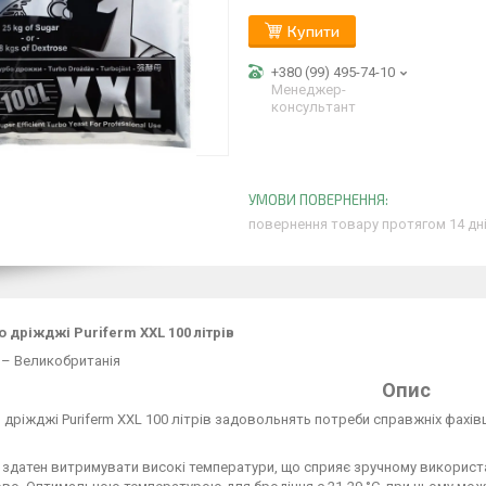
Купити
+380 (99) 495-74-10
Менеджер-
консультант
повернення товару протягом 14 дн
о дріжджі Puriferm XXL 100 літрів
 – Великобританія
Опис
о дріжджі Puriferm XXL 100 літрів задовольнять потреби справжніх фахів
здатен витримувати високі температури, що сприяє зручному використ