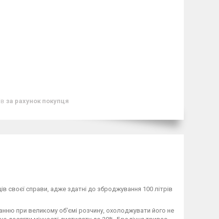
ів
за рахунок покупця
ців своєї справи, адже здатні до зброджування 100 літрів
анню при великому об'ємі розчину, охолоджувати його не