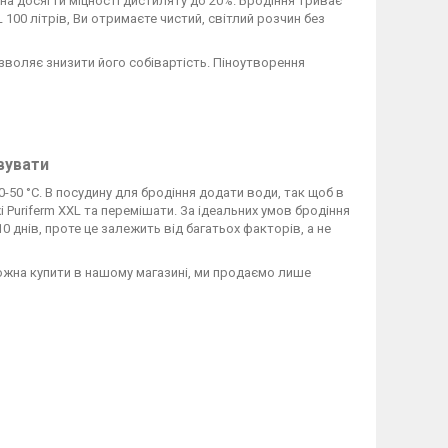
а досягти міцності дистиляту до 20%. Бродіння триває
 100 літрів, Ви отримаєте чистий, світлий розчин без
зволяє знизити його собівартість. Піноутворення
вувати
0-50 °С. В посудину для бродіння додати води, так щоб в
і Puriferm XXL та перемішати. За ідеальних умов бродіння
0 днів, проте це залежить від багатьох факторів, а не
 можна купити в нашому магазині, ми продаємо лише