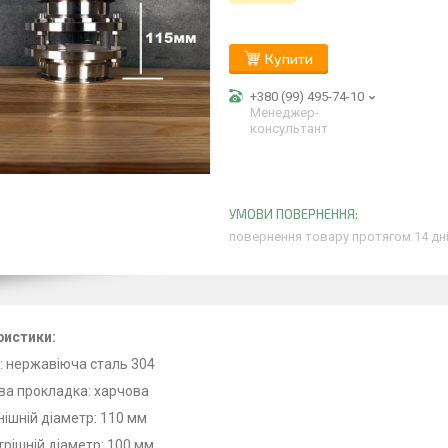
Купити
+380 (99) 495-74-10
Менеджер-
консультант
повернення товару протягом 14 дн
ристики:
: нержавіюча сталь 304
ва прокладка: харчова
нішній діаметр: 110 мм
трішній діаметр: 100 мм