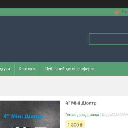
Льв
дгуки
Контакти
Публічний договір оферти
4" Міні Діоптр
Готово до відправки
Код:
MAG1099М
1 800 ₴