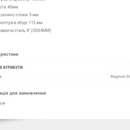
ота: 40мм
скляної стінки: 5 мм
иоптра в зборі: 115 мм
авіюча сталь 4" (OD64MM)
еристики
І АТРИБУТИ
к
Magnum Sti
ація для замовлення
0 ₴