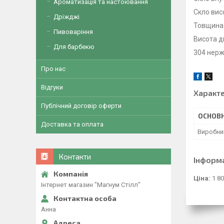
Ароматизація та настоювання
Скло вис
Дріжджі
Товщина 
Пивоваріння
Висота д
Для барбекю
304 нерж
Про нас
Відгуки
Характ
Публічний договір оферти
ОСНОВН
Доставка та оплата
Виробни
Контакти
Інформ
Ціна:
1 80
Інтернет магазин "Магнум Стілл"
Анна