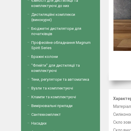
Ємності для дистиляції та
комплектуючі до них
Дистиляційні комплекси
(винокурні)
Бюджетні дистилятори для
початківців
Професійне обладнання Magnum
Spirit Series
Бражні колони
"Флейти" для дистиляції та
комплектуючі
Тени, регулятори та автоматика
Вузли та комплектуючі
Клампи та комплектуючі
Характе
Вимірювальні прилади
Матеріал
Силіконо
Сантехкомплект
Скло зов
Насадки
Скло вну