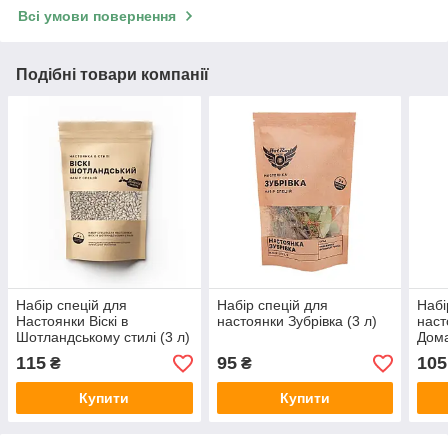
Всі умови повернення
Подібні товари компанії
Набір спецій для
Набір спецій для
Набі
Настоянки Віскі в
настоянки Зубрівка (3 л)
наст
Шотландському стилі (3 л)
Дома
115
95
105
₴
₴
Купити
Купити