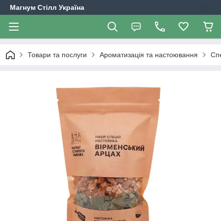
Магнум Стілл Україна
Товари та послуги
Ароматизація та настоювання
Сп