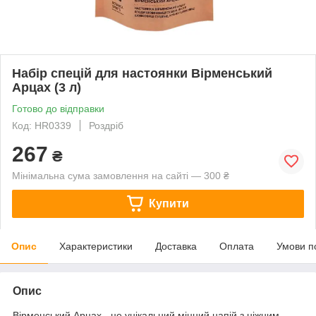
Набір спецій для настоянки Вірменський
Арцах (3 л)
Готово до відправки
Код: HR0339
Роздріб
267
₴
Мінімальна сума замовлення на сайті — 300 ₴
Купити
Опис
Характеристики
Доставка
Оплата
Умови п
Опис
Вірменський Арцах - це унікальний міцний напій з ніжним