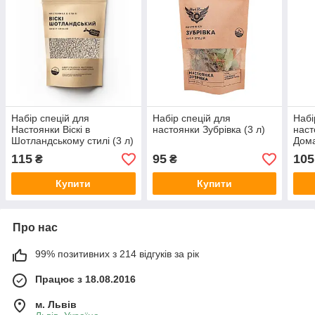
Набір спецій для
Набір спецій для
Набі
Настоянки Віскі в
настоянки Зубрівка (3 л)
наст
Шотландському стилі (3 л)
Дома
115
95
105
₴
₴
Купити
Купити
Про нас
99% позитивних з 214 відгуків за рік
Працює з 18.08.2016
м. Львів