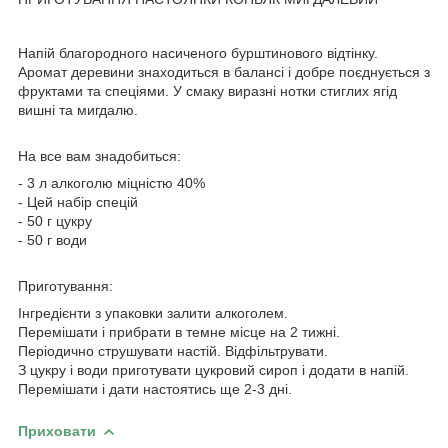
Напій благородного насиченого бурштинового відтінку.
Аромат деревини знаходиться в балансі і добре поєднується з
фруктами та спеціями. У смаку виразні нотки стиглих ягід
вишні та мигдалю.
На все вам знадобиться:
- 3 л алкоголю міцністю 40%
- Цей набір спецій
- 50 г цукру
- 50 г води
Приготування:
Інгредієнти з упаковки залити алкоголем.
Перемішати і прибрати в темне місце на 2 тижні.
Періодично струшувати настій. Відфільтрувати.
З цукру і води приготувати цукровий сироп і додати в напій.
Перемішати і дати настоятись ще 2-3 дні.
Приховати