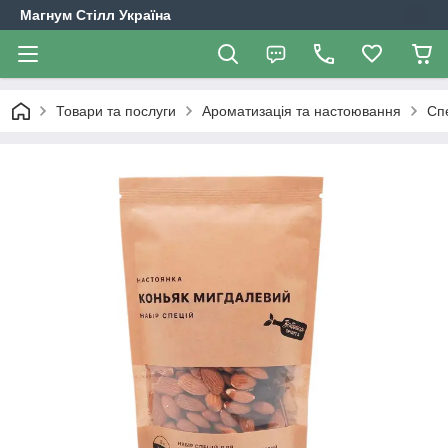
Магнум Стілл Україна
Товари та послуги
Ароматизація та настоювання
Сп