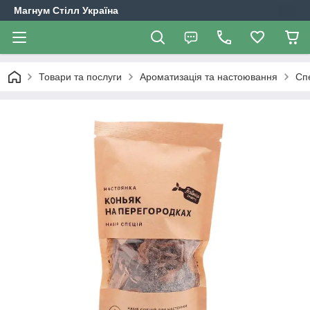
Магнум Стілл Україна
Товари та послуги
Ароматизація та настоювання
Сп