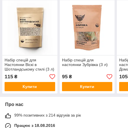
Набір спецій для
Набір спецій для
Набі
Настоянки Віскі в
настоянки Зубрівка (3 л)
наст
Шотландському стилі (3 л)
Дома
115
95
105
₴
₴
Купити
Купити
Про нас
99% позитивних з 214 відгуків за рік
Працює з 18.08.2016