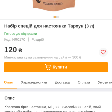
Набір спецій для настоянки Тархун (3 л)
Готово до відправки
Код: HR0170
Роздріб
120
₴
Мінімальна сума замовлення на сайті — 300 ₴
Купити
Опис
Характеристики
Доставка
Оплата
Умови п
Опис
Класична гірка настоянка, міцний, «чоловічий» напій, який
зовсім або майже не підсолоджується, а п'ється цілими