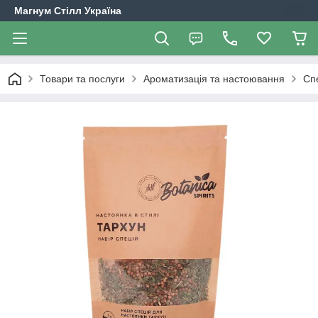
Магнум Стілл Україна
Товари та послуги
Ароматизація та настоювання
Сп