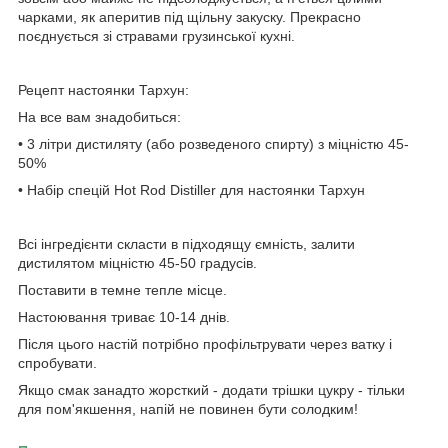
чарками, як аперитив під щільну закуску. Прекрасно
поєднується зі стравами грузинської кухні.
Рецепт настоянки Тархун:
На все вам знадобиться:
• 3 літри дистиляту (або розведеного спирту) з міцністю 45-
50%
• Набір спецій Hot Rod Distiller для настоянки Тархун
Всі інгредієнти скласти в підходящу ємність, залити
дистилятом міцністю 45-50 градусів.
Поставити в темне тепле місце.
Настоювання триває 10-14 днів.
Після цього настій потрібно профільтрувати через ватку і
спробувати.
Якщо смак занадто жорсткий - додати трішки цукру - тільки
для пом'якшення, напій не повинен бути солодким!