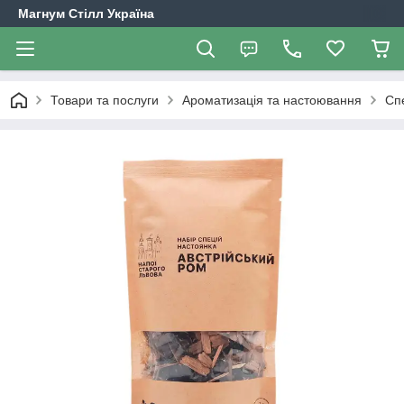
Магнум Стілл Україна
Товари та послуги
Ароматизація та настоювання
Сп