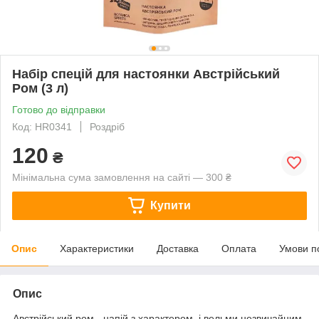
Набір спецій для настоянки Австрійський
Ром (3 л)
Готово до відправки
Код: HR0341
Роздріб
120
₴
Мінімальна сума замовлення на сайті — 300 ₴
Купити
Опис
Характеристики
Доставка
Оплата
Умови п
Опис
Австрійський ром - напій з характером, і вельми незвичайним