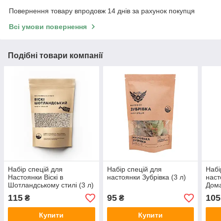
Повернення товару впродовж 14 днів за рахунок покупця
Всі умови повернення
Подібні товари компанії
Набір спецій для
Набір спецій для
Набі
Настоянки Віскі в
настоянки Зубрівка (3 л)
наст
Шотландському стилі (3 л)
Дома
115
95
105
₴
₴
Купити
Купити