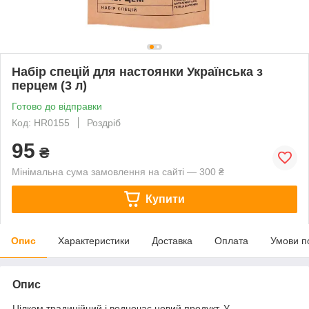
Набір спецій для настоянки Українська з
перцем (3 л)
Готово до відправки
Код: HR0155
Роздріб
95
₴
Мінімальна сума замовлення на сайті — 300 ₴
Купити
Опис
Характеристики
Доставка
Оплата
Умови п
Опис
Цілком традиційний і водночас новий продукт. У