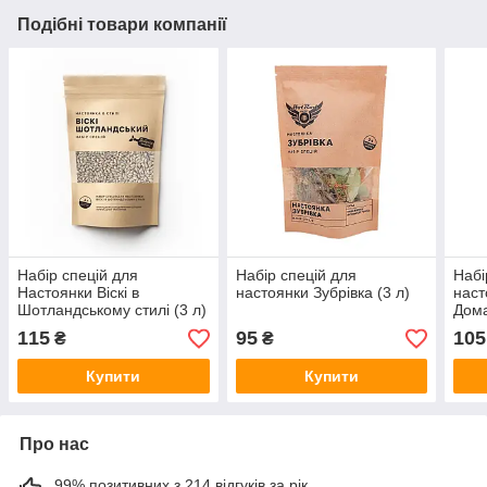
Подібні товари компанії
Набір спецій для
Набір спецій для
Набі
Настоянки Віскі в
настоянки Зубрівка (3 л)
наст
Шотландському стилі (3 л)
Дома
115
95
105
₴
₴
Купити
Купити
Про нас
99% позитивних з 214 відгуків за рік