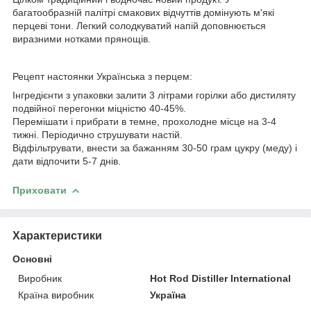
багатообразній палітрі смакових відчуттів домінують м'які
перцеві тони. Легкий солодкуватий напій доповнюється
виразними нотками прянощів.
Рецепт настоянки Українська з перцем:
Інгредієнти з упаковки залити 3 літрами горілки або дистиляту
подвійної перегонки міцністю 40-45%.
Перемішати і прибрати в темне, прохолодне місце на 3-4
тижні. Періодично струшувати настій.
Відфільтрувати, внести за бажанням 30-50 грам цукру (меду) і
дати відпочити 5-7 днів.
Приховати
Характеристики
Основні
Виробник
Hot Rod Distiller International
Країна виробник
Україна