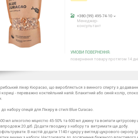
+380 (99) 495-74-10
Менеджер-
консультант
повернення товару протягом 14 дн
рибський лікер Кюрасао, що виробляється з винного спирту з додавання
і кориці - переважно коктейльний напій. Блакитний або синій колір, спо
н.
 до набору спецій для Лікеру в стилі Blue Curacao.
00 мл алкоголю міцністю 45-50% та 600 мл джину та всипати цитрусову ц
впродовж 20 діб. Додати гвоздику з набору та витримати ще добу.
офільтрувати. В настій додати 1140 г цукру у вигляді цукрового сиропу (
ітки анчану з набору. Настоювати до досягнення бажаного властивого к