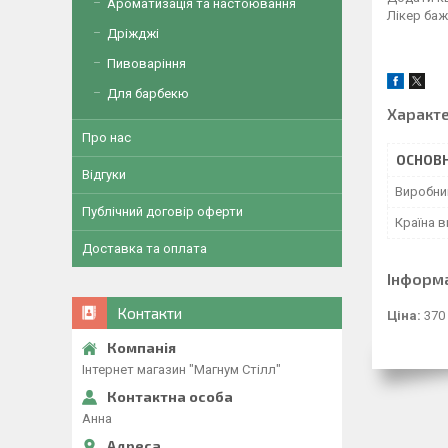
Ароматизація та настоювання
Лікер баж
Дріжджі
Пивоваріння
Для барбекю
Характ
Про нас
ОСНОВН
Відгуки
Виробни
Публічний договір оферти
Країна 
Доставка та оплата
Інформ
Контакти
Ціна:
370
Інтернет магазин "Магнум Стілл"
Анна