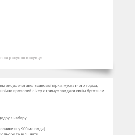
ів
за рахунок покупця
м висушеної апельсинової кірки, мускатного горіха,
конвічно прозорий лікер отримує завдяки синім бутотнам
едру з набору.
розчинити у 900 мл води).
ольору та відцідити.