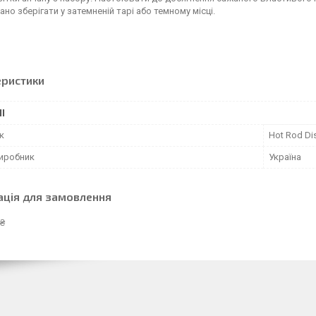
ано зберігати у затемненій тарі або темному місці.
еристики
І
к
Hot Rod Dist
виробник
Україна
ація для замовлення
 ₴