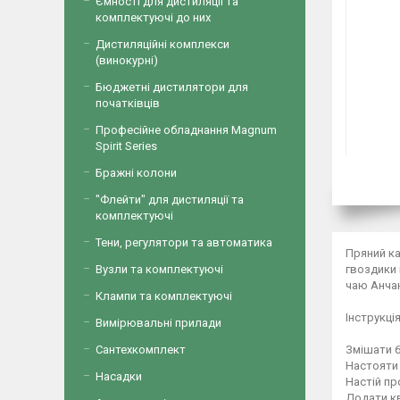
Ємності для дистиляції та
комплектуючі до них
Дистиляційні комплекси
(винокурні)
Бюджетні дистилятори для
початківців
Професійне обладнання Magnum
Spirit Series
Бражні колони
"Флейти" для дистиляції та
комплектуючі
Тени, регулятори та автоматика
Пряний ка
гвоздики 
Вузли та комплектуючі
чаю Анча
Клампи та комплектуючі
Інструкція
Вимірювальні прилади
Змішати 6
Сантехкомплект
Настояти 
Насадки
Настій пр
Додати кв