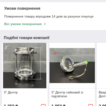
Умови повернення
Повернення товару впродовж 14 днів за рахунок покупця
Всі умови повернення
Подібні товари компанії
3" Діоптр
3" Діоптр гайковий із
Ввар
підсвіткою
Діоп