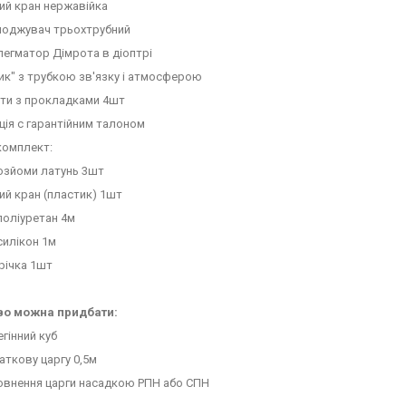
ий кран нержавійка
лоджувач трьохтрубний
легматор Дімрота в діоптрі
сик" з трубкою зв'язку і атмосферою
ути з прокладками 4шт
кція с гарантійним талоном
комплект:
зйоми латунь 3шт
й кран (пластик) 1шт
поліуретан 4м
силікон 1м
річка 1шт
во можна придбати:
гінний куб
ткову царгу 0,5м
овнення царги насадкою РПН або СПН