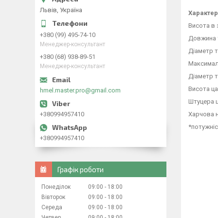
Львів, Україна
Характер
Висота в 
+380 (99) 495-74-10
Довжина 
Менеджер-консультант
Діаметр 
+380 (68) 938-89-51
Максималь
Менеджер-консультант
Діаметр т
Висота ца
hmel.master.pro@gmail.com
Штуцера ш
+380994957410
Харчова 
*потужніс
+380994957410
Графік роботи
Понеділок
09:00
18:00
Вівторок
09:00
18:00
Середа
09:00
18:00
Четвер
09:00
18:00