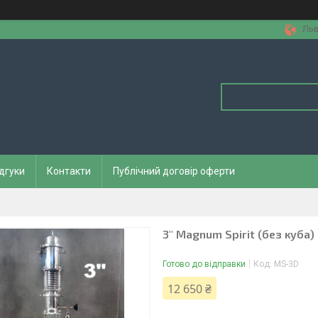
Льв
дгуки
Контакти
Публічний договір оферти
3" Magnum Spirit (без куба)
Готово до відправки
Код:
MS-3D
12 650 ₴