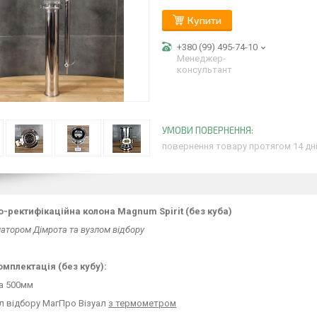
Купити
+380 (99) 495-74-10
Менеджер-
консультант
повернення товару протягом 14 дн
о-ректифікаційна колона Magnum Spirit (без куба)
атором Дімрота та вузлом відбору
омплектація (без кубу):
га 500мм
ол відбору МагПро Візуал
з термометром