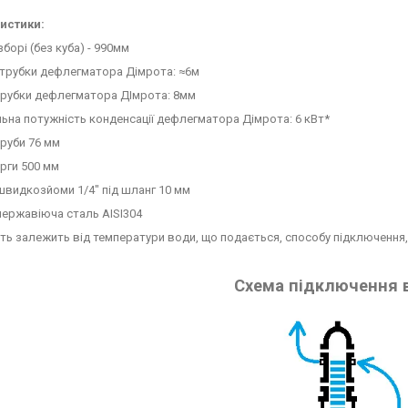
истики:
зборі (без куба) - 990мм
трубки дефлегматора Дімрота: ≈6м
трубки дефлегматора ДІмрота: 8мм
на потужність конденсації дефлегматора Дімрота: 6 кВт*
руби 76 мм
рги 500 мм
видкозйоми 1/4" під шланг 10 мм
нержавіюча сталь AISI304
ть залежить від температури води, що подається, способу підключення,
Схема підключення 