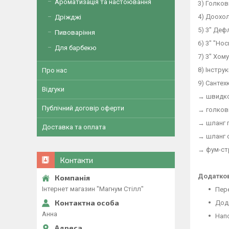
Ароматизація та настоювання
3) Голков
4) Доохо
Дріжджі
5) 3" Деф
Пивоваріння
6) 3" "Но
Для барбекю
7) 3" Хом
8) Інстру
Про нас
9) Сантех
Відгуки
→ швидко
Публічний договір оферти
→ голкови
→ шланг 
Доставка та оплата
→ шланг 
→ фум-ст
Контакти
Додатко
Інтернет магазин "Магнум Стілл"
Пере
Дода
Анна
Нап