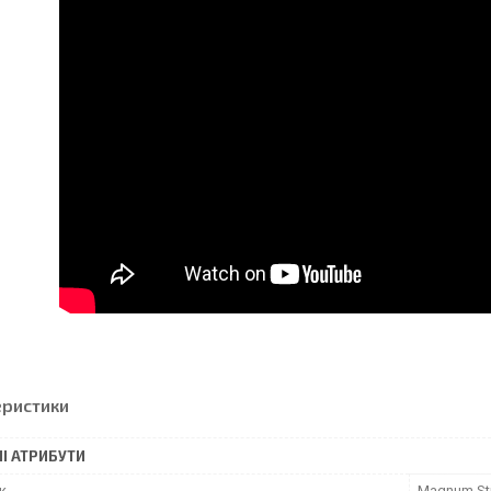
еристики
І АТРИБУТИ
к
Magnum Sti