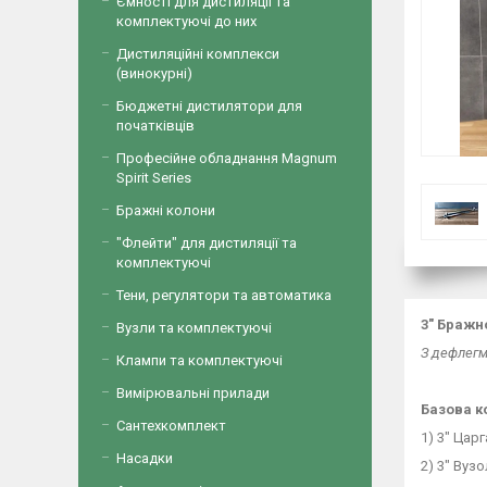
Ємності для дистиляції та
комплектуючі до них
Дистиляційні комплекси
(винокурні)
Бюджетні дистилятори для
початківців
Професійне обладнання Magnum
Spirit Series
Бражні колони
"Флейти" для дистиляції та
комплектуючі
Тени, регулятори та автоматика
3" Бражн
Вузли та комплектуючі
З дефлегм
Клампи та комплектуючі
Вимірювальні прилади
Базова к
Сантехкомплект
1) 3" Цар
Насадки
2) 3" Вуз