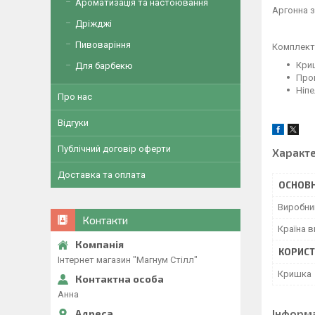
Ароматизація та настоювання
Аргонна з
Дріжджі
Пивоваріння
Комплекта
Кри
Для барбекю
Про
Ніпе
Про нас
Відгуки
Публічний договір оферти
Характ
Доставка та оплата
ОСНОВН
Виробни
Контакти
Країна 
КОРИСТ
Інтернет магазин "Магнум Стілл"
Кришка
Анна
Інформ