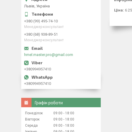
Львів, Україна
Ціна:
6 25
+380 (99) 495-74-10
Менеджер-консультант
+380 (68) 938-89-51
Менеджер-консультант
hmel.master.pro@gmail.com
+380994957410
+380994957410
Графік роботи
Понеділок
09:00
18:00
Вівторок
09:00
18:00
Середа
09:00
18:00
Четвер
09:00
18:00