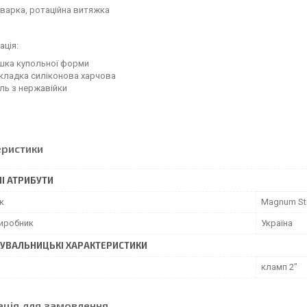
варка, ротаційна витяжка
ція:
шка купольної форми
кладка силіконова харчова
ль з нержавійки
еристики
І АТРИБУТИ
к
Magnum Sti
виробник
Україна
УВАЛЬНИЦЬКІ ХАРАКТЕРИСТИКИ
кламп 2"
ація для замовлення