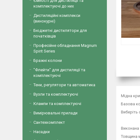
Ємності для дистиляції та
комплектуючі до них
Дистиляційні комплекси
(винокурні)
Бюджетні дистилятори для
початківців
Професійне обладнання Magnum
Spirit Series
Бражні колони
"Флейти" для дистиляції та
комплектуючі
Тени, регулятори та автоматика
Вузли та комплектуючі
Мідна кри
Клампи та комплектуючі
Базова ко
Виберіть 
Вимірювальні прилади
Сантехкомплект
Виконана 
Насадки
Товщина м