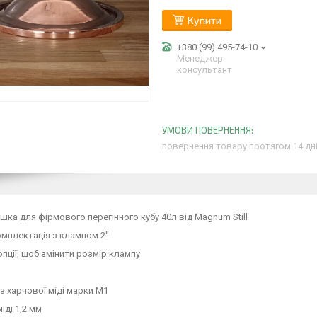
Купити
+380 (99) 495-74-10
Менеджер-
консультант
повернення товару протягом 14 дн
шка для фірмового перегінного кубу 40л від Magnum Still
мплектація з клампом 2"
опції, щоб змінити розмір клампу
з харчової міді марки М1
іді 1,2 мм