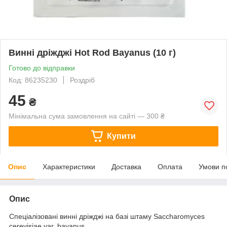
Винні дріжджі Hot Rod Bayanus (10 г)
Готово до відправки
Код: 86235230
Роздріб
45
₴
Мінімальна сума замовлення на сайті — 300 ₴
Купити
Опис
Характеристики
Доставка
Оплата
Умови п
Опис
Спеціалізовані винні дріжджі на базі штаму Saccharomyces
cerevisiae var. bayanus.