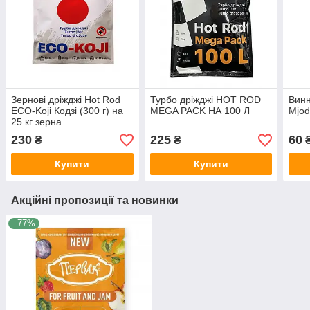
Зернові дріжджі Hot Rod
Турбо дріжджі HOT ROD
Винн
ECO-Koji Кодзі (300 г) на
MEGA PACK НА 100 Л
Mjod
25 кг зерна
230
225
60
₴
₴
Купити
Купити
Акційні пропозиції та новинки
–77%