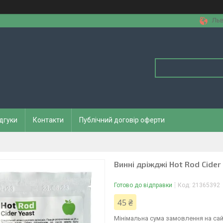
Льв
дгуки
Контакти
Публічний договір оферти
Винні дріжджі Hot Rod Cider 
Готово до відправки
Код:
21365392
45 ₴
Мінімальна сума замовлення на сай