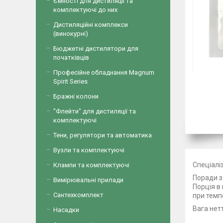
Ємності для дистиляції та
комплектуючі до них
Дистиляційні комплекси
(винокурні)
Бюджетні дистилятори для
початківців
Професійне обладнання Magnum
Spirit Series
Бражні колони
"Флейти" для дистиляції та
комплектуючі
Тени, регулятори та автоматика
Вузли та комплектуючі
Спеціалі
Клампи та комплектуючі
Поради з
Вимірювальні прилади
Порція в
Сантехкомплект
при темпе
Вага нетт
Насадки