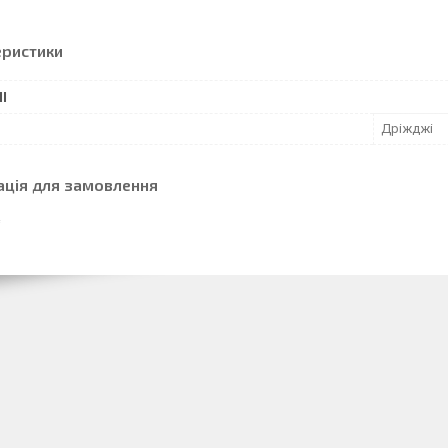
еристики
І
Дріжджі
ація для замовлення