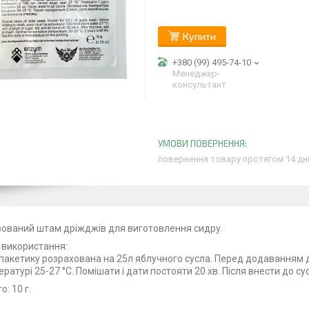
Купити
+380 (99) 495-74-10
Менеджер-
консультант
повернення товару протягом 14 дн
зований штам дріжджів для виготовлення сидру.
 використання:
 пакетику розрахована на 25л яблучного сусла. Перед додаванням д
ратурі 25-27 °С. Помішати і дати постояти 20 хв. Після внести до с
о: 10 г.