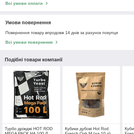
Всі умови оплати
Умови повернення
Повернення товару впродовж 14 днів за рахунок покупця
Всі умови повернення
Подібні товари компанії
Турбо дріжджі HOT ROD
Кубики дубові Hot Rod
Куби
MEGA PACK НА 100 Л
French Oak M (на 10 л)
Fren