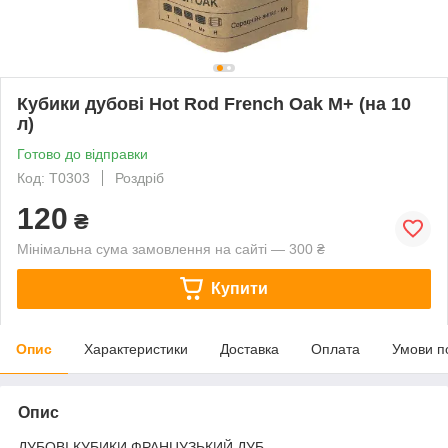
Кубики дубові Hot Rod French Oak M+ (на 10
л)
Готово до відправки
Код: Т0303
Роздріб
120
₴
Мінімальна сума замовлення на сайті — 300 ₴
Купити
Опис
Характеристики
Доставка
Оплата
Умови п
Опис
ДУБОВІ КУБИКИ ФРАНЦУЗЬКИЙ ДУБ