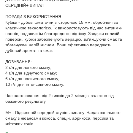
CЕРЕДНІЙ+ ВИПАЛ
ПОРАДИ З ВИКОРИСТАННЯ:
Кубіки - дубові шматочки зі стороною 15 мм, оброблені за
класичною технологією. Їх використовують під час витримки
напоїв, надаючи їм благородного відтінку. Завдяки великій
поверхні, кубіки забезпечують аерацію, зм'якшуючи смак та
збагачуючи напій киснем. Вони ефективно передають
дубовий аромат та смак.
ДОЗУВАННЯ:
2 г/л для легкого смаку;
4 г/л для відчутного смаку;
6 г/л для насиченого смаку;
10 г/л для інтенсивного смаку.
Час настоювання: від 2 тижнів до 2 місяців, залежно від
бажаного результату.
М+ - Підсиленій середній ступінь випалу. Надає ванільного
смаку з нюансами кокоса, спецій, абрикоса, персика та
квіткових тонів.