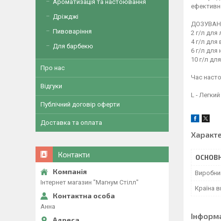
Ароматизація та настоювання
ефективн
Дріжджі
ДОЗУВАН
Пивоваріння
2 г/л для
4 г/л для
Для барбекю
6 г/л для
10 г/л дл
Про нас
Час насто
Відгуки
L - Легки
Публічний договір оферти
Доставка та оплата
Характ
Контакти
ОСНОВН
Виробни
Інтернет магазин "Магнум Стілл"
Країна 
Анна
Інформ