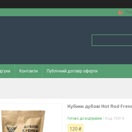
Льв
дгуки
Контакти
Публічний договір оферти
Кубики дубові Hot Rod French
Готово до відправки
Код:
Т0314
120 ₴