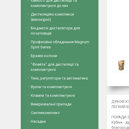
Ємності для дистиляції та
комплектуючі до них
Дистиляційні комплекси
(винокурні)
Бюджетні дистилятори для
початківців
Професійне обладнання Magnum
Spirit Series
Бражні колони
"Флейти" для дистиляції та
комплектуючі
Тени, регулятори та автоматика
Вузли та комплектуючі
Клампи та комплектуючі
ДУБОВІ 
Вимірювальні прилади
ЛЕГКИЙ 
Сантехкомплект
ПОРАДИ 
Насадки
Кубіки - 
благородн