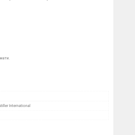
омати.
iller International