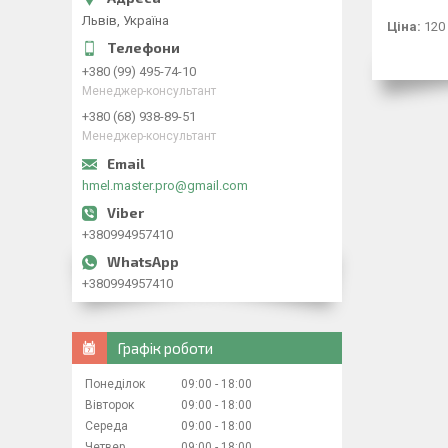
Львів, Україна
Ціна:
120
+380 (99) 495-74-10
Менеджер-консультант
+380 (68) 938-89-51
Менеджер-консультант
hmel.master.pro@gmail.com
+380994957410
+380994957410
Графік роботи
Понеділок
09:00
18:00
Вівторок
09:00
18:00
Середа
09:00
18:00
Четвер
09:00
18:00