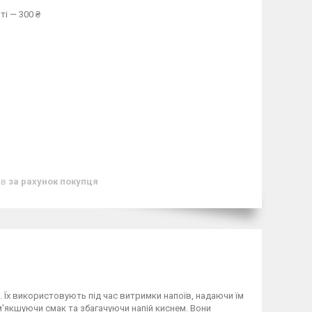
ті — 300 ₴
ів
за рахунок покупця
. Їх використовують під час витримки напоїв, надаючи їм
зм'якшуючи смак та збагачуючи напій киснем. Вони