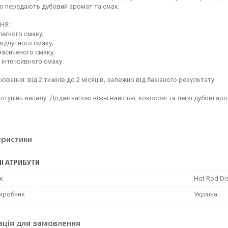
о передають дубовий аромат та смак.
НЯ:
 легкого смаку;
 відчутного смаку;
 насиченого смаку;
я інтенсивного смаку.
ювання: від 2 тижнів до 2 місяців, залежно від бажаного результату.
й ступінь випалу. Додає напою ніжні ванільні, кокосові та легкі дубові ар
еристики
І АТРИБУТИ
к
Hot Rod Dist
виробник
Україна
ація для замовлення