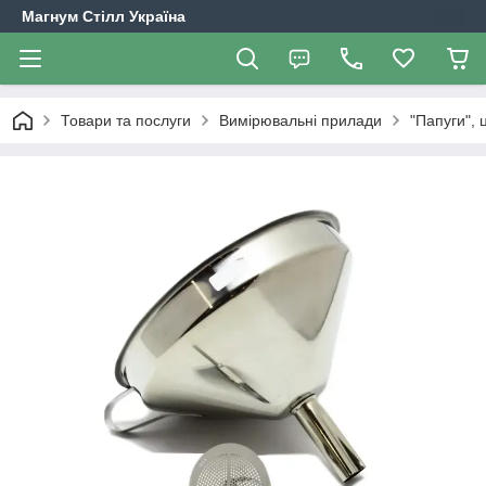
Магнум Стілл Україна
Товари та послуги
Вимірювальні прилади
"Папуги", 