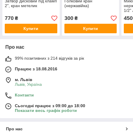
Затвор дисковий під кламп
Голковий кран
Мию
2", кран метелик
(нержавійка)
нерж
1/2"
770
300
450
₴
₴
Купити
Купити
Про нас
99% позитивних з 214 відгуків за рік
Працює з 18.08.2016
м. Львів
Львів, Україна
Контакти
Сьогодні працює з 09:00 до 18:00
Показати весь графік роботи
Про нас