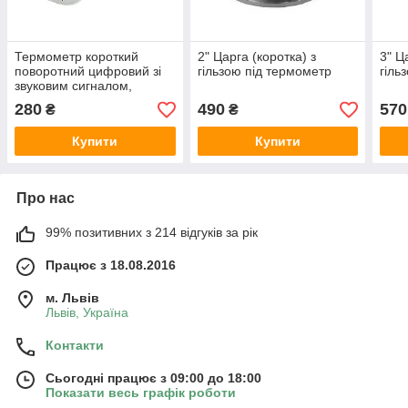
Термометр короткий
2" Царга (коротка) з
3" Ц
поворотний цифровий зі
гільзою під термометр
гіль
звуковим сигналом,
ТА-288s-к
280
490
570
₴
₴
Купити
Купити
Про нас
99% позитивних з 214 відгуків за рік
Працює з 18.08.2016
м. Львів
Львів, Україна
Контакти
Сьогодні працює з 09:00 до 18:00
Показати весь графік роботи