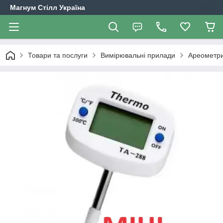
Магнум Стілл Україна
Товари та послуги
Вимірювальні прилади
Ареометри