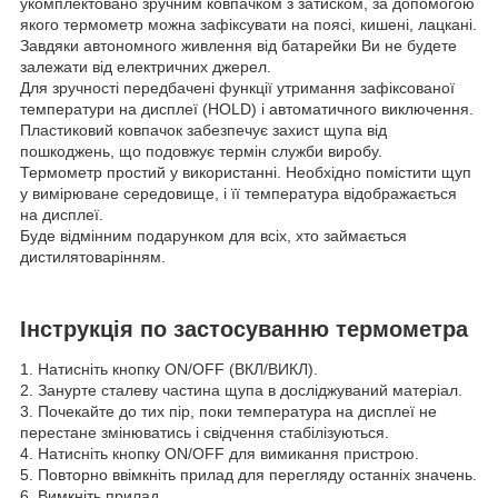
укомплектовано зручним ковпачком з затиском, за допомогою
якого термометр можна зафіксувати на поясі, кишені, лацкані.
Завдяки автономного живлення від батарейки Ви не будете
залежати від електричних джерел.
Для зручності передбачені функції утримання зафіксованої
температури на дисплеї (HOLD) і автоматичного виключення.
Пластиковий ковпачок забезпечує захист щупа від
пошкоджень, що подовжує термін служби виробу.
Термометр простий у використанні. Необхідно помістити щуп
у вимірюване середовище, і її температура відображається
на дисплеї.
Буде відмінним подарунком для всіх, хто займається
дистилятоварінням.
Інструкція по застосуванню термометра
1. Натисніть кнопку ON/OFF (ВКЛ/ВИКЛ).
2. Занурте сталеву частина щупа в досліджуваний матеріал.
3. Почекайте до тих пір, поки температура на дисплеї не
перестане змінюватись і свідчення стабілізуються.
4. Натисніть кнопку ON/OFF для вимикання пристрою.
5. Повторно ввімкніть прилад для перегляду останніх значень.
6. Вимкніть прилад.