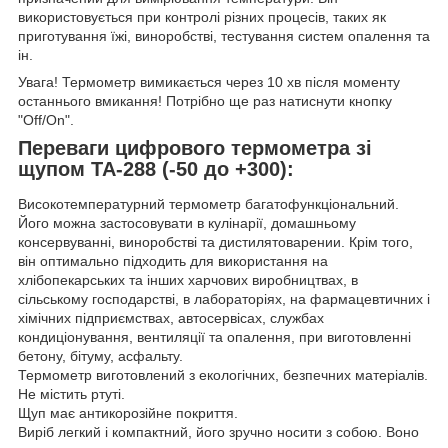
використовується при контролі різних процесів, таких як
приготування їжі, виноробстві, тестування систем опалення та
ін.
Увага! Термометр вимикається через 10 хв після моменту
останнього вмикання! Потрібно ще раз натиснути кнопку
"Off/On".
Переваги цифрового термометра зі
щупом ТА-288 (-50 до +300):
Високотемпературний термометр багатофункціональний.
Його можна застосовувати в кулінарії, домашньому
консервуванні, виноробстві та дистилятоварении. Крім того,
він оптимально підходить для використання на
хлібопекарських та інших харчових виробництвах, в
сільському господарстві, в лабораторіях, на фармацевтичних і
хімічних підприємствах, автосервісах, службах
кондиціонування, вентиляції та опалення, при виготовленні
бетону, бітуму, асфальту.
Термометр виготовлений з екологічних, безпечних матеріалів.
Не містить ртуті.
Щуп має антикорозійне покриття.
Виріб легкий і компактний, його зручно носити з собою. Воно