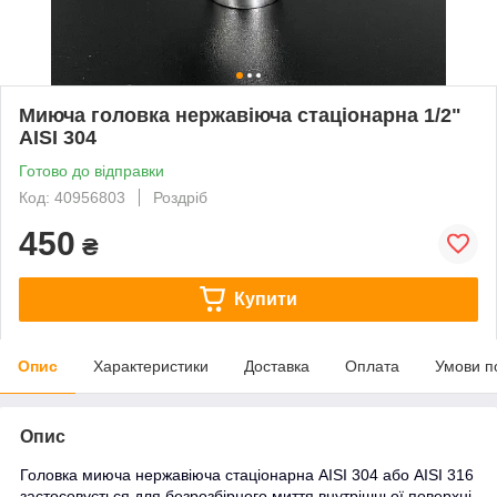
Миюча головка нержавіюча стаціонарна 1/2"
AISI 304
Готово до відправки
Код: 40956803
Роздріб
450
₴
Купити
Опис
Характеристики
Доставка
Оплата
Умови п
Опис
Головка миюча нержавіюча стаціонарна AISI 304 або AISI 316
застосовується для безрозбірного миття внутрішньої поверхні