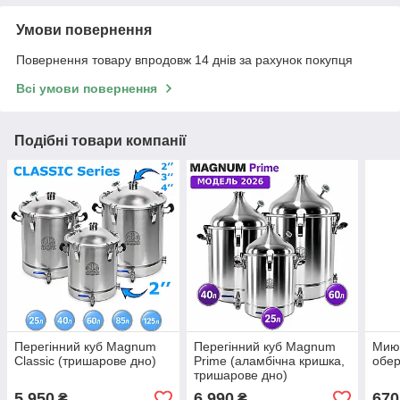
Умови повернення
Повернення товару впродовж 14 днів за рахунок покупця
Всі умови повернення
Подібні товари компанії
Перегінний куб Magnum
Перегінний куб Magnum
Миюч
Classic (тришарове дно)
Prime (аламбічна кришка,
обер
тришарове дно)
5 950
6 990
670
₴
₴