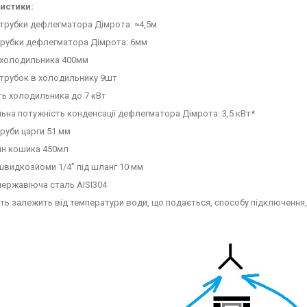
истики:
трубки дефлегматора Дімрота: ≈4,5м
трубки дефлегматора Дімрота: 6мм
холодильника 400мм
 трубок в холодильнику 9шт
ь холодильника до 7 кВт
на потужність конденсації дефлегматора Дімрота: 3,5 кВт*
руби царги 51 мм
ин кошика 450мл
видкозйоми 1/4" під шланг 10 мм
нержавіюча сталь AISI304
ть залежить від температури води, що подається, способу підключення,