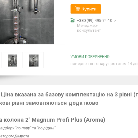
Купити
+380 (99) 495-74-10
Менеджер-
консультант
повернення товару протягом 14 дн
 Ціна вказана за базову комплектацію на 3 рівні 
ові рівні замовляються додатково
 колона 2" Magnum Profi Plus (Aroma)
відбору "по пару" та "по рідині"
матором Дімрота