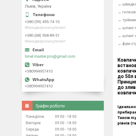
→ швидко
Львів, Україна
→ голкови
→ трійни
+380 (99) 495-74-10
Менеджер-консультант
→ шланг 
+380 (68) 938-89-51
→ шланг 
Менеджер-консультант
→ фум-ст
hmel.master.pro@gmail.com
Ковпачк
встанов
ковпачк
+380994957410
до 50л 
Принцип
+380994957410
до злив
ковпачк
Графік роботи
Ідеально
прибирає
Понеділок
09:00
18:00
Також пі
Вівторок
09:00
18:00
рівнів (т
Середа
09:00
18:00
Четвер
09:00
18:00