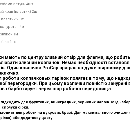
зйоми латунь 4шт
й кран (пластик) 2шт
к пластик 2шт
поліуретан 4м
силікон 1м
річка 1шт
и мають по центру зливний отвір для флегми, що робить 
лювати зливний ковпачок. Немає необхідності встанов
ів. Один ковпачок ProCap працює на дуже широкому діапа
включно.
 роботи колпачковых тарілок полягає в тому, що надх
ної перегородки. При цьому ковпачки повністю занурені в
ів і барботирует через шар робочої середовища
 підходить для фруктових, виноградних, зернових напоїв. Мідь збері
 сполуки сірки.
дходить для роботи на цукрових бразі. Для максимального очищенн
арілок) або додаткову царгу