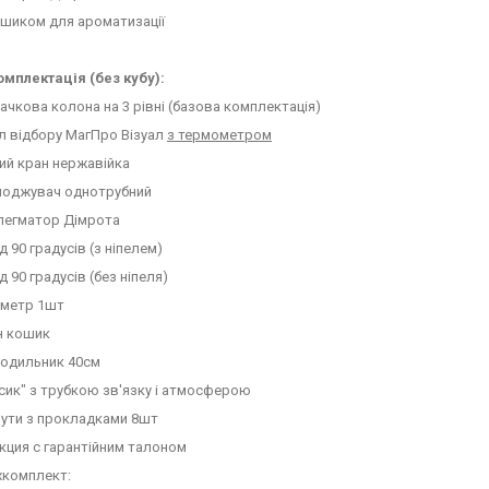
ошиком для ароматизації
омплектація (без кубу):
пачкова колона на 3 рівні (базова комплектація)
ол відбору МагПро Візуал
з термометром
ий кран нержавійка
лоджувач однотрубний
флегматор Дімрота
ід 90 градусів (з ніпелем)
ід 90 градусів (без ніпеля)
ометр 1шт
н кошик
лодильник 40см
осик" з трубкою зв'язку і атмосферою
мути з прокладками 8шт
укция с гарантійним талоном
хкомплект: