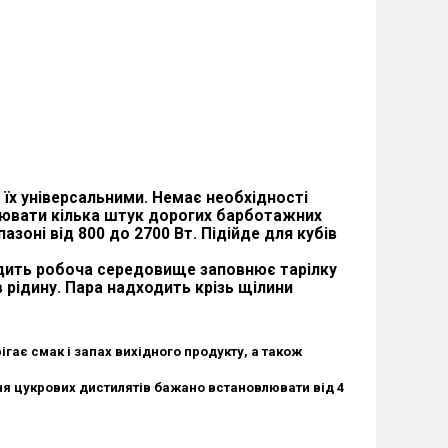
їх універсальними. Немає необхідності
лювати кілька штук дорогих барботажних
зоні від 800 до 2700 Вт. Підійде для кубів
одить робоча середовище заповнює тарілку
 рідину. Пара надходить крізь щілини
гає смак і запах вихідного продукту, а також
я цукрових дистилятів бажано встановлювати від 4