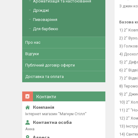
Ароматизація та настоювання
З джин к
Дріжджі
Пивоваріння
Базова к
Для барбекю
1) 2" Ков
2) 2" Вуз
Про нас
3) Голков
Відгуки
4) Доохо
5) 2" Де
Публічний договір оферти
6) 2" Відв
Доставка та оплата
7) 2" Відв
8) Тером
9) 2" Джи
Контакти
10) 2" Хо
11) 2" "Н
Інтернет магазин "Магнум Стілл"
12) 2" Хо
13) Інстр
Анна
14) Санте