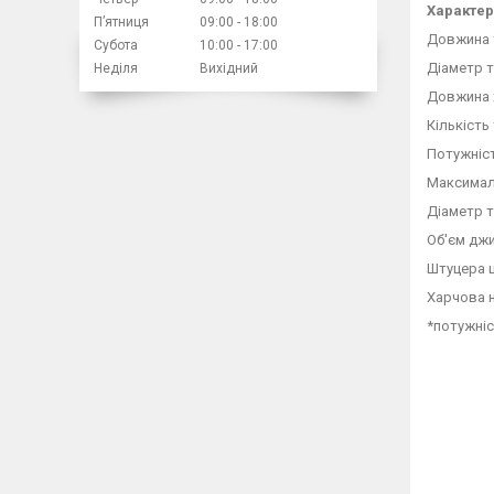
Характер
Пʼятниця
09:00
18:00
Довжина 
Субота
10:00
17:00
Діаметр 
Неділя
Вихідний
Довжина 
Кількість
Потужніст
Максималь
Діаметр т
Об'єм дж
Штуцера ш
Харчова 
*потужніс