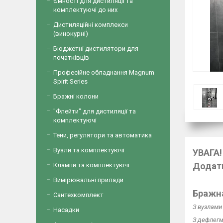
Ємності для дистиляції та
комплектуючі до них
Дистиляційні комплекси
(винокурні)
Бюджетні дистилятори для
початківців
Професійне обладнання Magnum
Spirit Series
Бражні колони
"Флейти" для дистиляції та
комплектуючі
Тени, регулятори та автоматика
Вузли та комплектуючі
УВАГА!
Додатк
Клампи та комплектуючі
Вимірювальні прилади
Бражна
Сантехкомплект
З вузлами 
Насадки
З дефлег