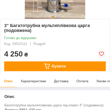
3" Багатотрубна мультиплівкова царга
(подовжена)
Готово до відправки
Код: 33522111
Роздріб
4 250
₴
Купити
Опис
Характеристики
Доставка
Оплата
Умови п
Опис
Багатотрубна мультиплівкова царга під кламп 3"
(подовжена)
Довжина БМЦ: 420 мм;