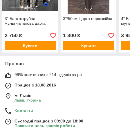
3" Багатотрубна
3"/50см Царга нержавійка
4" Б
мультиплівкова царга
муль
2 750
1 300
3 9
₴
₴
Купити
Купити
Про нас
99% позитивних з 214 відгуків за рік
Працює з 18.08.2016
м. Львів
Львів, Україна
Контакти
Сьогодні працює з 09:00 до 18:00
Показати весь графік роботи