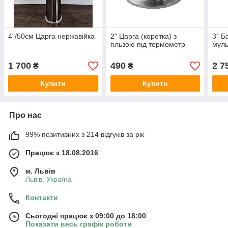
4"/50см Царга нержавійка
2" Царга (коротка) з
3" Б
гільзою під термометр
муль
1 700
490
2 7
₴
₴
Купити
Купити
Про нас
99% позитивних з 214 відгуків за рік
Працює з 18.08.2016
м. Львів
Львів, Україна
Контакти
Сьогодні працює з 09:00 до 18:00
Показати весь графік роботи