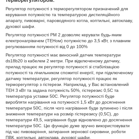
терморегулятором.
Регулятор потужності з терморегулятором призначений для
керування потужністю та температурою дистиляційного
апарату, пивоварні, пароводяного котла, коптильні, автоклаву,
духової шафи.
Регулятор потужності РМ 2 дозволяє керувати будь-яким
електронагрівачем (ТЕНом) потужністю до 3,5 кВт, з плавним
регулюванням потужності від 0 до 100%
Регулятор потужності має виносний датчик температури
ds18b20 із кабелем 2 метри. При відключеному датчику,
прилад працює як регулятор потужності зі стабілізацією
потужності та лічильником спожитої енергії, при підключеному
датчику температури, регулятор потужності працює як
терморегулятор з гістерези. Наприклад, у Вас встановлений
ТЕН 3 кВт та задана потужність 50%, гістерезис 0,5С та
температура уставки 50С. Регулятор потужності буде
виробляти нагрівання на потужності 1,5 кВт до досягнення
температури 50С, після чого нагрівання буде зупинено і після
зниження температури на розмір гістерезису (0,5С), до
температури 49,5, нагрівання буде відновлено до досягнення
температури 50С. Цю функцію дуже зручно використовувати
під час пивоваріння, затирання зернової сировини, роботи
ПВК, коптильні, автоклава, духової шафи.