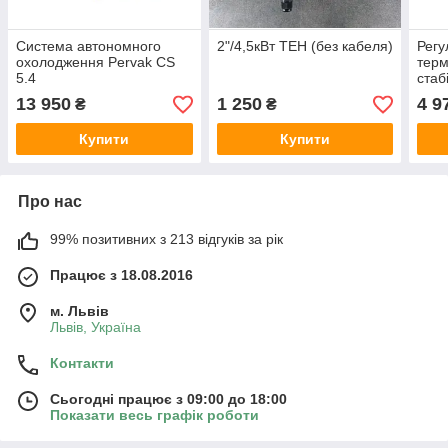
Система автономного
2"/4,5кВт ТЕН (без кабеля)
Регу
охолодження Pervak CS
терм
5.4
стаб
13 950
1 250
4 9
₴
₴
Купити
Купити
Про нас
99% позитивних з 213 відгуків за рік
Працює з 18.08.2016
м. Львів
Львів, Україна
Контакти
Сьогодні працює з 09:00 до 18:00
Показати весь графік роботи