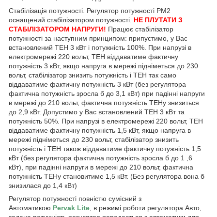
Стабілізація потужності. Регулятор потужності РМ2
оснащений стабілізатором потужності.
НЕ ПЛУТАТИ З
СТАБІЛІЗАТОРОМ НАПРУГИ!
Працює стабілізатор
потужності за наступним принципом: припустимо, у Вас
встановлений ТЕН 3 кВт і потужність 100%. При напрузі в
електромережі 220 вольт, ТЕН віддаватиме фактичну
потужність 3 кВт, якщо напруга в мережі підніметься до 230
вольт, стабілізатор знизить потужність і ТЕН так само
віддаватиме фактичну потужність 3 кВт (без регулятора
фактична потужність зросла б до 3,1 кВт) при падінні напруги
в мережі до 210 вольт, фактична потужність ТЕНу знизиться
до 2,9 кВт. Допустимо у Вас встановлений ТЕН 3 кВт та
потужність 50%. При напрузі в електромережі 220 вольт, ТЕН
віддаватиме фактичну потужність 1,5 кВт, якщо напруга в
мережі підніметься до 230 вольт, стабілізатор знизить
потужність і ТЕН також віддаватиме фактичну потужність 1,5
кВт (без регулятора фактична потужність зросла б до 1 ,6
кВт), при падінні напруги в мережі до 210 вольт, фактична
потужність ТЕНу становитиме 1,5 кВт. (Без регулятора вона б
знизилася до 1,4 кВт)
Регулятор потужності повністю сумісний з
Автоматикою
Pervak Lite
, в режимі роботи регулятора Авто,
задана потужність регулятор передається з автоматики для