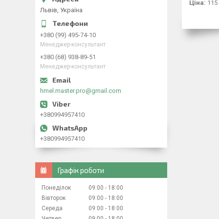
Ціна:
115
Львів, Україна
+380 (99) 495-74-10
Менеджер-консультант
+380 (68) 938-89-51
Менеджер-консультант
hmel.master.pro@gmail.com
+380994957410
+380994957410
Графік роботи
Понеділок
09:00
18:00
Вівторок
09:00
18:00
Середа
09:00
18:00
Четвер
09:00
18:00