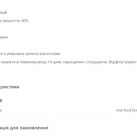
ецій
ою міцністю 40%
ання:
ти з упаковки залити алкоголем.
тоювати в темному місці 14 днів, періодично струшуючи. Відфільтрувати 
еристики
І
к
Hot Rod Dist
ація для замовлення