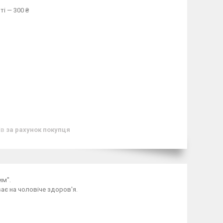
ті — 300 ₴
ів
за рахунок покупця
им".
є на чоловіче здоров'я.