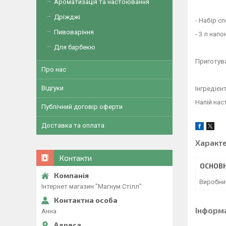
Ароматизація та настоювання
Дріжджі
- Набір сп
Пивоваріння
- 3 л нап
Для барбекю
Приготув
Про нас
Відгуки
Інгредієн
Напій нас
Публічний договір оферти
Доставка та оплата
Характ
Контакти
ОСНОВН
Виробни
Інтернет магазин "Магнум Стілл"
Інформ
Анна