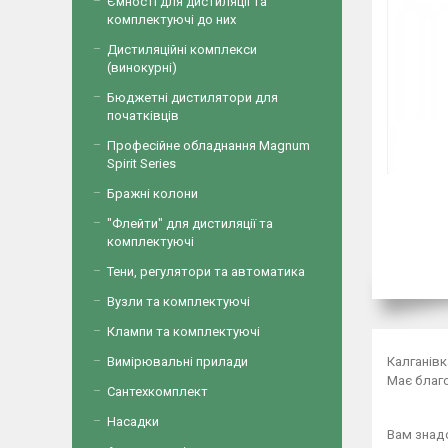
Ємності для дистиляції та
комплектуючі до них
Дистиляційні комплекси
(винокурні)
Бюджетні дистилятори для
початківців
Професійне обладнання Magnum
Spirit Series
Бражні колони
"Флейти" для дистиляції та
комплектуючі
Тени, регулятори та автоматика
Вузли та комплектуючі
Клампи та комплектуючі
Калганівк
Вимірювальні прилади
Має благ
Сантехкомплект
Насадки
Вам знад