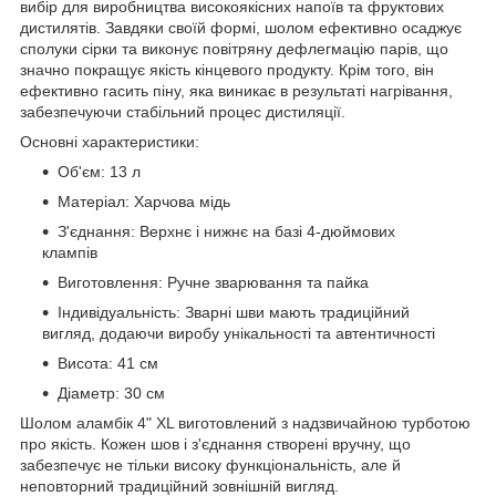
вибір для виробництва високоякісних напоїв та фруктових
дистилятів. Завдяки своїй формі, шолом ефективно осаджує
сполуки сірки та виконує повітряну дефлегмацію парів, що
значно покращує якість кінцевого продукту. Крім того, він
ефективно гасить піну, яка виникає в результаті нагрівання,
забезпечуючи стабільний процес дистиляції.
Основні характеристики:
Об'єм:
13 л
Матеріал:
Харчова мідь
З'єднання:
Верхнє і нижнє на базі 4-дюймових
клампів
Виготовлення:
Ручне зварювання та пайка
Індивідуальність:
Зварні шви мають традиційний
вигляд, додаючи виробу унікальності та автентичності
Висота:
41 см
Діаметр:
30 см
Шолом аламбік 4" XL виготовлений з надзвичайною турботою
про якість. Кожен шов і з'єднання створені вручну, що
забезпечує не тільки високу функціональність, але й
неповторний традиційний зовнішній вигляд.