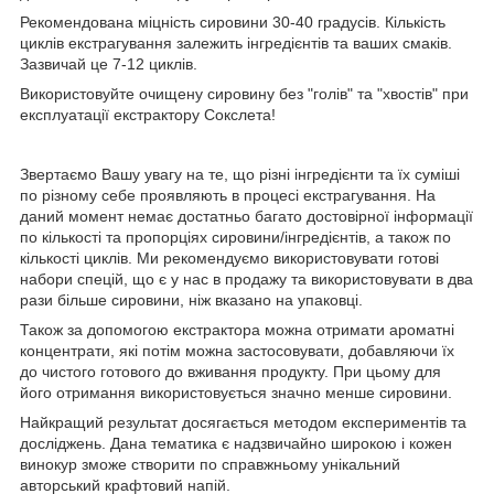
Рекомендована міцність сировини 30-40 градусів. Кількість
циклів екстрагування залежить інгредієнтів та ваших смаків.
Зазвичай це 7-12 циклів.
Використовуйте очищену сировину без "голів" та "хвостів" при
експлуатації екстрактору Сокслета!
Звертаємо Вашу увагу на те, що різні інгредієнти та їх суміші
по різному себе проявляють в процесі екстрагування. На
даний момент немає достатньо багато достовірної інформації
по кількості та пропорціях сировини/інгредієнтів, а також по
кількості циклів. Ми рекомендуємо використовувати готові
набори спецій, що є у нас в продажу та використовувати в два
рази більше сировини, ніж вказано на упаковці.
Також за допомогою екстрактора можна отримати ароматні
концентрати, які потім можна застосовувати, добавляючи їх
до чистого готового до вживання продукту. При цьому для
його отримання використовується значно менше сировини.
Найкращий результат досягається методом експериментів та
досліджень. Дана тематика є надзвичайно широкою і кожен
винокур зможе створити по справжньому унікальний
авторський крафтовий напій.