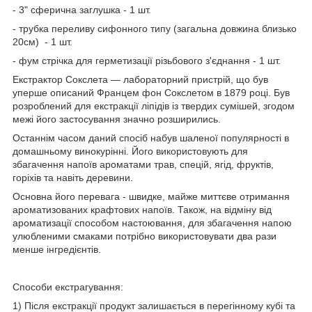
- 3" сферична заглушка - 1 шт.
- трубка переливу сифонного типу (загальна довжина близько
20см) - 1 шт.
- фум стрічка для герметизації різьбового з'єднання - 1 шт.
Екстрактор Сокслета
— лабораторний пристрій, що був
уперше описаний Францем фон Сокслетом в 1879 році. Був
розроблений для екстракції ліпідів із твердих сумішей, згодом
межі його застосування значно розширились.
Останнім часом даний спосіб набув шаленої популярності в
домашньому винокурінні. Його використовують для
збагачення напоїв ароматами трав, спецій, ягід, фруктів,
горіхів та навіть деревини.
Основна його перевага - швидке, майже миттєве отримання
ароматизованих крафтових напоїв. Також, на відміну від
ароматизації способом настоювання, для збагачення напою
улюбленими смаками потрібно використовувати два рази
менше інгредієнтів.
Способи екстрагування:
1) Після екстракції продукт залишається в перегінному кубі та