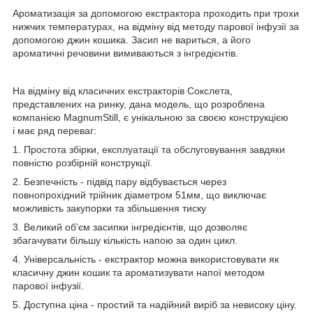
Ароматизація за допомогою екстрактора проходить при трохи
нижчих температурах, на відміну від методу парової інфузії за
допомогою джин кошика. Засип не вариться, а його
ароматичні речовини вимиваються з інгредієнтів.
На відміну від класичних екстракторів Сокслета,
представлених на ринку, дана модель, що розроблена
компанією MagnumStill, є унікальною за своєю конструкцією
і має ряд переваг:
1. Простота збірки, експлуатації та обслуговування завдяки
повністю розбірній конструкції.
2. Безпечність - підвід пару відбувається через
повнопрохідний трійник діаметром 51мм, що виключає
можливість закупорки та збільшення тиску
3. Великий об'єм засипки інгредієнтів, що дозволяє
збагачувати більшу кількість напою за один цикл.
4. Універсальність - екстрактор можна використовувати як
класичну джин кошик та ароматизувати напої методом
парової інфузії.
5. Доступна ціна - простий та надійний виріб за невисоку ціну.