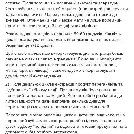
остигає. Після того, як він досягне кімнатної температури,
його розбавляють до питної міцності (при потребі фільтрують)
та дають відпочити. Через декілька днів напій готовий до
вживання. Отриманий напій може мати не лише приємний
аромат та післясмак, а й специфічний відтінок.
Рекомендована міцність сировини 50-60 градусів. Кількість
циклів екстрагування залежить інгредієнтів та ваших смаків.
Зазвичай це 7-12 циклів.
Цей спосіб найчастіше використовують для екстракції більш
легких на смак та запах інгредієнтів. Якщо ваші інгредієнти
містять великий відсоток ефірних масел чи смол (полин,
м'ята, горіхи, ялівець) - рекомендуємо використовувати
другий спосіб екстрагування.
2) Після декількох циклів екстракції продукт переганяють та
відбираюсь "в білому виді". При цьому він буде повністю
прозорий та достатньо міцний. Його потрібно розбавити до
питної міцності та дати відпочити декілька днів для
нормалізації смакових та ароматичних властивостей.
Переганяти можна окремим циклом, встановивши колону на
перегінний куб замість екстрактора або відразу встановити
вузол відбору "по рідині" та відбирати готовий продукт за його
допомогою без розбору екстрактора.