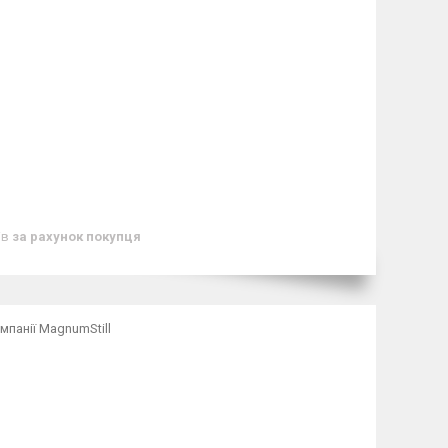
ів
за рахунок покупця
мпанії MagnumStill