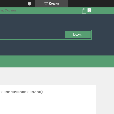
Кошик
ів, Україна
Пошук...
их ковпачкових колон)