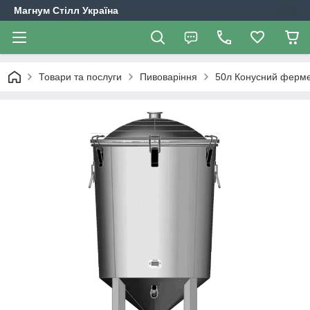
Магнум Стілл Україна
Товари та послуги
Пивоваріння
50л Конусний ферме