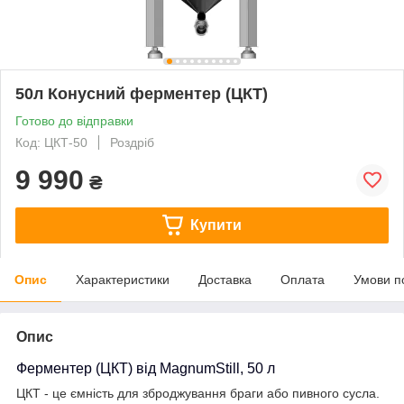
50л Конусний ферментер (ЦКТ)
Готово до відправки
Код: ЦКТ-50
Роздріб
9 990
₴
Купити
Опис
Характеристики
Доставка
Оплата
Умови п
Опис
Ферментер (ЦКТ) від MagnumStill, 50 л
ЦКТ - це ємність для зброджування браги або пивного сусла.