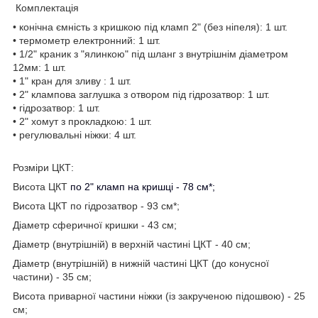
Комплектація
• конічна ємність з кришкою під кламп 2" (без ніпеля): 1 шт.
• термометр електронний: 1 шт.
• 1/2" краник з "ялинкою" під шланг з внутрішнім діаметром
12мм: 1 шт.
• 1" кран для зливу : 1 шт.
• 2" клампова заглушка з отвором під гідрозатвор: 1 шт.
• гідрозатвор: 1 шт.
• 2" хомут з прокладкою: 1 шт.
• регулювальні ніжки: 4 шт.
Розміри ЦКТ:
Висота ЦКТ
по 2" кламп на кришці -
78 см*;
Висота ЦКТ по гідрозатвор - 93 см*;
Діаметр сферичної кришки - 43 см;
Діаметр (внутрішній) в верхній частині ЦКТ - 40 см;
Діаметр (внутрішній) в нижній частині ЦКТ (до конусної
частини) - 35 см;
Висота приварної частини ніжки (із закрученою підошвою) - 25
см;