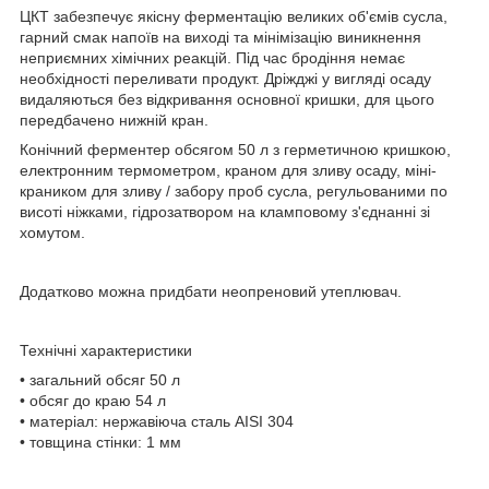
ЦКТ забезпечує якісну ферментацію великих об'ємів сусла,
гарний смак напоїв на виході та мінімізацію виникнення
неприємних хімічних реакцій. Під час бродіння немає
необхідності переливати продукт. Дріжджі у вигляді осаду
видаляються без відкривання основної кришки, для цього
передбачено нижній кран.
Конічний ферментер обсягом 50 л з герметичною кришкою,
електронним термометром, краном для зливу осаду, міні-
краником для зливу / забору проб сусла, регульованими по
висоті ніжками, гідрозатвором на кламповому з'єднанні зі
хомутом.
Додатково можна придбати неопреновий утеплювач.
Технічні характеристики
• загальний обсяг 50 л
• обсяг до краю 54 л
• матеріал: нержавіюча сталь AISI 304
• товщина стінки: 1 мм