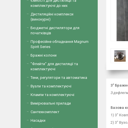
Ємності для дистиляції та
комплектуючі до них
Дистиляційні комплекси
(винокурні)
Бюджетні дистилятори для
початківців
Професійне обладнання Magnum
Spirit Series
Бражні колони
"Флейти" для дистиляції та
комплектуючі
Тени, регулятори та автоматика
3" Бражно
Вузли та комплектуючі
З дефлегм
Клампи та комплектуючі
Вимірювальні прилади
Базова к
Сантехкомплект
1) 3" Ков
Насадки
2) 3" Вуз