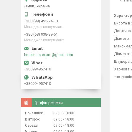
Нап
Львів, Україна
Характер
+380 (99) 495-74-10
Висота в з
Менеджер-консультант
Довжина 
+380 (68) 938-89-51
Діаметр 
Менеджер-консультант
Максималь
Діаметр т
hmel.master.pro@gmail.com
Штуцера ш
+380994957410
Харчова 
*потужніс
+380994957410
Графік роботи
Понеділок
09:00
18:00
Вівторок
09:00
18:00
Середа
09:00
18:00
Четвер
09:00
18:00