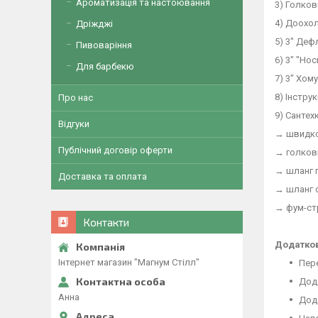
Ароматизація та настоювання
3) Голков
4) Доохо
Дріжджі
5) 3" Деф
Пивоваріння
6) 3" "Но
Для барбекю
7) 3" Хом
8) Інстру
Про нас
9) Сантех
Відгуки
→ швидко
Публічний договір оферти
→ голкови
→ шланг 
Доставка та оплата
→ шланг 
→ фум-ст
Контакти
Додатко
Інтернет магазин "Магнум Стілл"
Пере
Дода
Анна
Дод