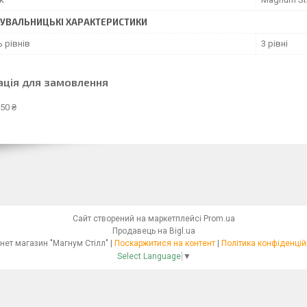
УВАЛЬНИЦЬКІ ХАРАКТЕРИСТИКИ
ь рівнів
3 рівні
ація для замовлення
50 ₴
Сайт створений на маркетплейсі
Prom.ua
Продавець на Bigl.ua
Інтернет магазин "Магнум Стілл" |
Поскаржитися на контент
|
Політика конфіденцій
Select Language
▼