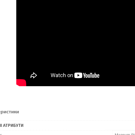
еристики
І АТРИБУТИ
к
Magnum Sti