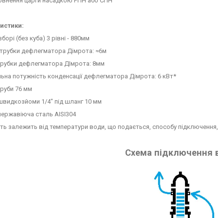
овнення царги насадкою РПН або СПН
истики:
борі (без куба) 3 рівні - 880мм
трубки дефлегматора Дімрота: ≈6м
трубки дефлегматора ДІмрота: 8мм
на потужність конденсації дефлегматора Дімрота: 6 кВт*
руби 76 мм
видкозйоми 1/4" під шланг 10 мм
нержавіюча сталь AISI304
ть залежить від температури води, що подається, способу підключення,
Схема підключення 