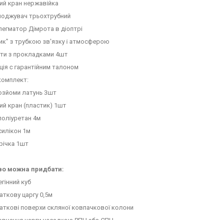
ий кран нержавійка
лоджувач трьохтрубний
легматор Дімрота в діоптрі
сик" з трубкою зв'язку і атмосферою
ути з прокладками 4шт
кція с гарантійним талоном
комплект:
зйоми латунь 3шт
й кран (пластик) 1шт
поліуретан 4м
силікон 1м
річка 1шт
во можна придбати:
гінний куб
ткову царгу 0,5м
аткові поверхи скляної ковпачкової колони