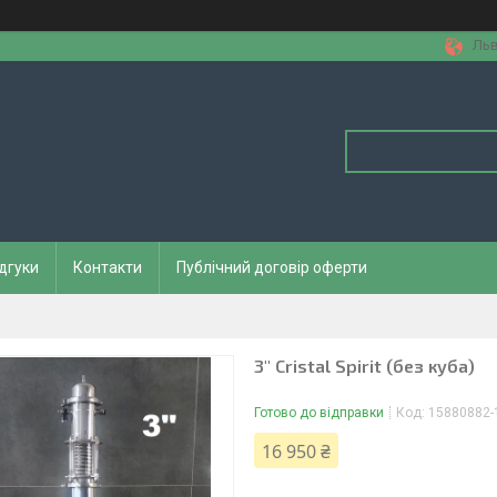
Льв
дгуки
Контакти
Публічний договір оферти
3" Cristal Spirit (без куба)
Готово до відправки
Код:
15880882-
16 950 ₴