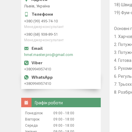
18) Швид
Львів, Україна
19) Фум-
+380 (99) 495-74-10
Менеджер-консультант
Основні 
+380 (68) 938-89-51
1. Харчо
Менеджер-консультант
2. Потуж
3. Потуж
hmel.master.pro@gmail.com
4. Готов
5. Рухом
+380994957410
6. Регул
+380994957410
7. Трьох
8. Розбі
Графік роботи
Понеділок
09:00
18:00
Вівторок
09:00
18:00
Середа
09:00
18:00
Четвер
09:00
18:00