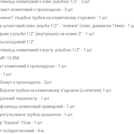
ланець кламповий з зовн. різьбою 1/2"
- 3 шт.
омут кламповий з прокладкою
- 3 шт.
ижня Г-подібна трубка на кламповому з'єднанні
- 1 шт.
 шланговий зовн. різьба 1/2" - "ялинка" (зовн. діамером 15мм) - 1 ш
дник з різьби 1/2" (внутрішня) на кламп 2" - 1 шт.
трьохходовий 1/2"
ланець кламповий з внутр. різьбою 1/2"
- 1 шт.
MP-15 RM
мут кламповий з прокладкою - 1 шт.
- 1 шт.
Хомут з прокладкою - 2шт.
Верхня трубка на кламповому з'єднанні (з ніпелем) 1 шт.
тронний термометр - 1 шт.
фланець кламповий приварний - 1 шт.
регульована трубка орошення - 1 шт.
р "базука" 15см - 1 шт.
 поліуретановий - 4 м.