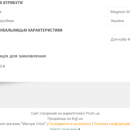
І АТРИБУТИ
к
Magnum Sti
виробник
Україна
УВАЛЬНИЦЬКІ ХАРАКТЕРИСТИКИ
Для куба 4
ація для замовлення
0 ₴
Сайт створений на маркетплейсі
Prom.ua
Продавець на Bigl.ua
Інтернет магазин "Магнум Стілл" |
Поскаржитися на контент
|
Політика конфіденцій
Select Language
▼