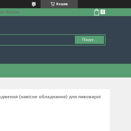
Кошик
ів, Україна
Пошук...
одження (навісне обладнання) для пивоварні