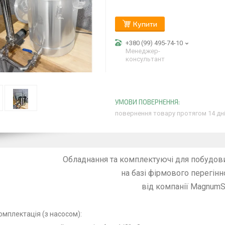
Купити
+380 (99) 495-74-10
Менеджер-
консультант
повернення товару протягом 14 дн
Обладнання та комплектуючі для побудов
на базі фірмового перегінн
від компанії MagnumSt
омплектація (з насосом):