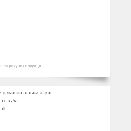
ів
за рахунок покупця
и домашньої пивоварні
ого куба
ill