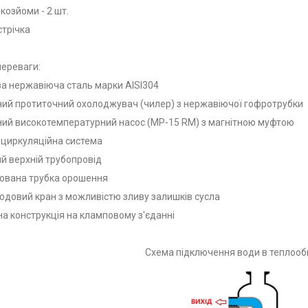
козйоми - 2 шт.
стрічка
переваги:
ва нержавіюча сталь марки AISI304
ний протиточний охолоджувач (чилер) з нержавіючої гофротрубки
ний високотемпературний насос (MP-15 RM) з магнітною муфтою
а циркуляційна система
ий верхній трубопровід
ьована трубка орошення
ходовий кран з можливістю зливу залишків сусла
рна конструкція на кламповому з'єданні
Схема підключення води в теплообм