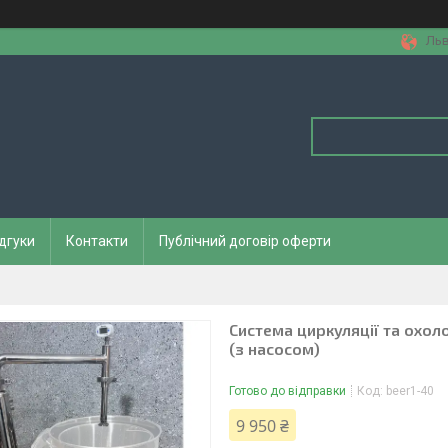
Льв
дгуки
Контакти
Публічний договір оферти
Система циркуляції та охол
(з насосом)
Готово до відправки
Код:
beer1-40
9 950 ₴