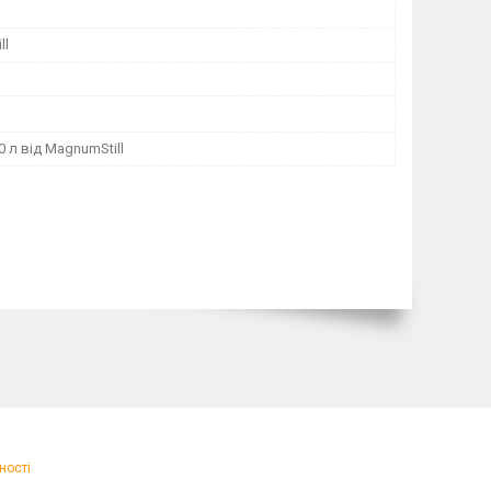
ll
0 л від MagnumStill
ності