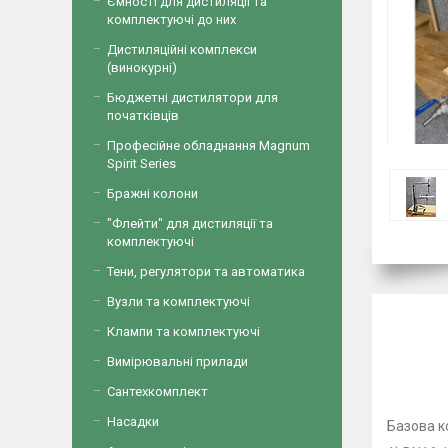
Ємності для дистиляції та
комплектуючі до них
Дистиляційні комплекси
(винокурні)
Бюджетні дистилятори для
початківців
Професійне обладнання Magnum
Spirit Series
Бражні колони
"Флейти" для дистиляції та
комплектуючі
Тени, регулятори та автоматика
Вузли та комплектуючі
Клампи та комплектуючі
Вимірювальні прилади
Сантехкомплект
Насадки
Базова к