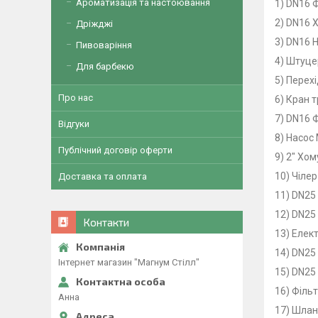
Ароматизація та настоювання
1)
DN16
Ф
2)
DN16
Х
Дріжджі
3)
DN16
Н
Пивоваріння
4) Штуцер
Для барбекю
5) Перехі
Про нас
6) Кран 
7)
DN16
Ф
Відгуки
8) Насос
Публічний договір оферти
9) 2" Хо
10) Чілер 
Доставка та оплата
11)
DN25 
12)
DN25 
Контакти
13) Елек
14)
DN25 
Інтернет магазин "Магнум Стілл"
15)
DN25 
16) Фільт
Анна
17) Шланг