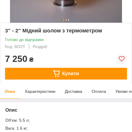
3" - 2" Мідний шолом з термометром
Готово до відправки
Код: М32T
Роздріб
7 250
₴
Купити
Опис
Характеристики
Доставка
Оплата
Умови п
Опис
Об'єм: 5.5 л;
Вага: 1.6 кг;