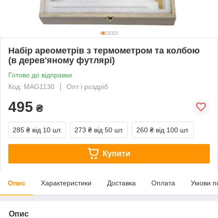
Набір ареометрів з термометром та колбою
(в дерев'яному футлярі)
Готово до відправки
Код: MAG1130
Опт і роздріб
495
₴
285 ₴
від 10 шт.
273 ₴
від 50 шт.
260 ₴
від 100 шт.
Купити
Опис
Характеристики
Доставка
Оплата
Умови п
Опис