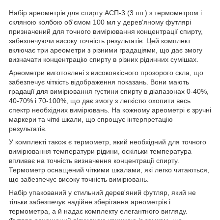
Набір ареометрів для спирту АСП-3 (3 шт.) з термометром і
скляною колбою об'ємом 100 мл у дерев'яному футлярі
призначений для точного вимірювання концентрації спирту,
забезпечуючи високу точність результатів. Цей комплект
включає три ареометри з різними градаціями, що дає змогу
визначати концентрацію спирту в різних рідинних сумішах.
Ареометри виготовлені з високоякісного прозорого скла, що
забезпечує чіткість відображення показань. Вони мають
градації для вимірювання густини спирту в діапазонах 0-40%,
40-70% і 70-100%, що дає змогу з легкістю охопити весь
спектр необхідних вимірювань. На кожному ареометрі є зручні
маркери та чіткі шкали, що спрощує інтерпретацію
результатів.
У комплекті також є термометр, який необхідний для точного
вимірювання температури рідини, оскільки температура
впливає на точність визначення концентрації спирту.
Термометр оснащений чіткими шкалами, які легко читаються,
що забезпечує високу точність вимірювань.
Набір упакований у стильний дерев'яний футляр, який не
тільки забезпечує надійне зберігання ареометрів і
термометра, а й надає комплекту елегантного вигляду.