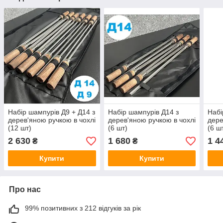
Набір шампурів Д9 + Д14 з
Набір шампурів Д14 з
Набі
дерев'яною ручкою в чохлі
дерев'яною ручкою в чохлі
дере
(12 шт)
(6 шт)
(6 ш
2 630
1 680
1 4
₴
₴
Купити
Купити
Про нас
99% позитивних з 212 відгуків за рік