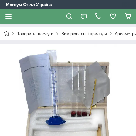
Магнум Стілл Україна
Товари та послуги
Вимірювальні прилади
Ареометри