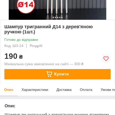
Шампур тригранний Д14 з дерев'яною
ручкою (1шт.)
Готово до відправки
Код: Ш3-14
Роздріб
190
₴
Мінімальна сума замовлення на сайті — 300 ₴
Купити
Опис
Характеристики
Доставка
Оплата
Умови п
Опис
Шампур трьохгранний з дерев'яною ручкою діаметром