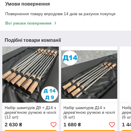
Умови повернення
Повернення товару впродовж 14 днів за рахунок покупця
Всі умови повернення
Подібні товари компанії
Набір шампурів Д9 + Д14 з
Набір шампурів Д14 з
Набі
дерев'яною ручкою в чохлі
дерев'яною ручкою в чохлі
дере
(12 шт)
(6 шт)
(6 ш
2 630
1 680
1 4
₴
₴