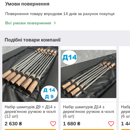
Умови повернення
Повернення товару впродовж 14 днів за рахунок покупця
Всі умови повернення
Подібні товари компанії
Набір шампурів Д9 + Д14 з
Набір шампурів Д14 з
Набі
дерев'яною ручкою в чохлі
дерев'яною ручкою в чохлі
дере
(12 шт)
(6 шт)
(6 ш
2 630
1 680
1 4
₴
₴