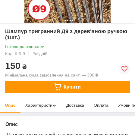
Шампур тригранний Д9 з дерев'яною ручкою
(1шт.)
Готово до відправки
Код: Ш3-9
Роздріб
150
₴
Мінімальна сума замовлення на сайті — 300 ₴
Купити
Опис
Характеристики
Доставка
Оплата
Умови п
Опис
Шампур трьохгранний з дерев'яною ручкою діаметром