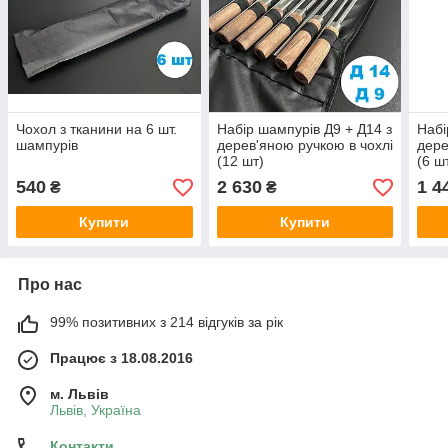
Чохол з тканини на 6 шт.
Набір шампурів Д9 + Д14 з
Набі
шампурів
дерев'яною ручкою в чохлі
дере
(12 шт)
(6 ш
540
2 630
1 4
₴
₴
Купити
Купити
Про нас
99% позитивних з 214 відгуків за рік
Працює з 18.08.2016
м. Львів
Львів, Україна
Контакти