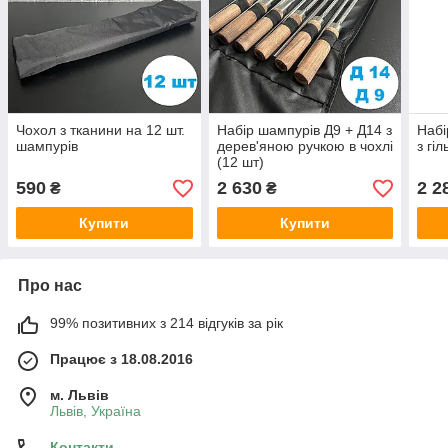
Чохол з тканини на 12 шт.
Набір шампурів Д9 + Д14 з
Набі
шампурів
дерев'яною ручкою в чохлі
з гіл
(12 шт)
590
2 630
2 2
₴
₴
Купити
Купити
Про нас
99% позитивних з 214 відгуків за рік
Працює з 18.08.2016
м. Львів
Львів, Україна
Контакти