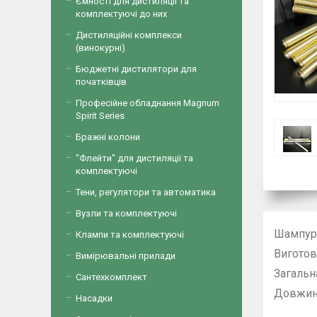
Ємності для дистиляції та
комплектуючі до них
Дистиляційні комплекси
(винокурні)
Бюджетні дистилятори для
початківців
Професійне обладнання Magnum
Spirit Series
Бражні колони
"Флейти" для дистиляції та
комплектуючі
Тени, регулятори та автоматика
Вузли та комплектуючі
Шампур 
Клампи та комплектуючі
Виготов
Вимірювальні прилади
Загальн
Сантехкомплект
Довжина
Насадки