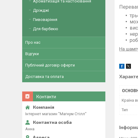
Ароматизація та настоювання
Переваг
Дріжджі
трь
Пивоваріння
мож
вис
Для барбекю
нер
роб
Про нас
На шампу
Відгуки
Публічний договір оферти
Характ
Доставка та оплата
ОСНОВН
Контакти
Країна 
Тип
Інтернет магазин "Магнум Стілл"
Інформ
Анна