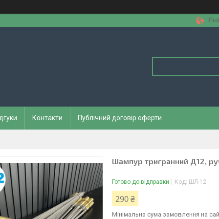
Льв
дгуки
Контакти
Публічний договір оферти
Шампур тригранний Д12, ручк
Готово до відправки
Код:
ШЛ-12
290 ₴
Мінімальна сума замовлення на сай