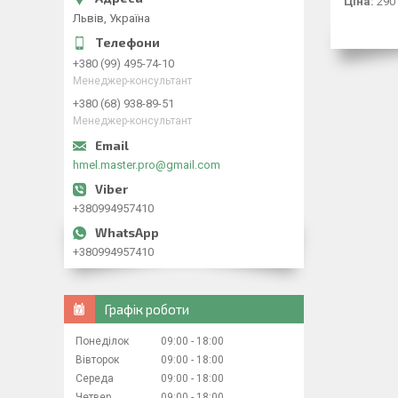
Ціна:
290
Львів, Україна
+380 (99) 495-74-10
Менеджер-консультант
+380 (68) 938-89-51
Менеджер-консультант
hmel.master.pro@gmail.com
+380994957410
+380994957410
Графік роботи
Понеділок
09:00
18:00
Вівторок
09:00
18:00
Середа
09:00
18:00
Четвер
09:00
18:00