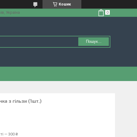
Кошик
ів, Україна
Пошук...
а з гільзи (1шт.)
ті — 300 ₴