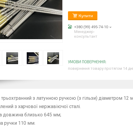
Купити
+380 (99) 495-74-10
Менеджер-
консультант
повернення товару протягом 14 дн
трьохгранний з латунною ручкою (з гільзи) діаметром 12 
лений з харчової нержавіючої сталі.
а довжина близько 645 мм;
 ручки 110 мм.