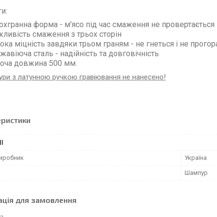
и:
охгранна форма - м'ясо під час смаження не провертається
ливість смаження з трьох сторін
ока міцність завдяки трьом граням - не гнеться і не прогор
жавіюча сталь - надійність та довговічність
оча довжина 500 мм.
ри з латунною ручкою гравіювання не нанесено!
еристики
І
виробник
Україна
Шампур
ація для замовлення